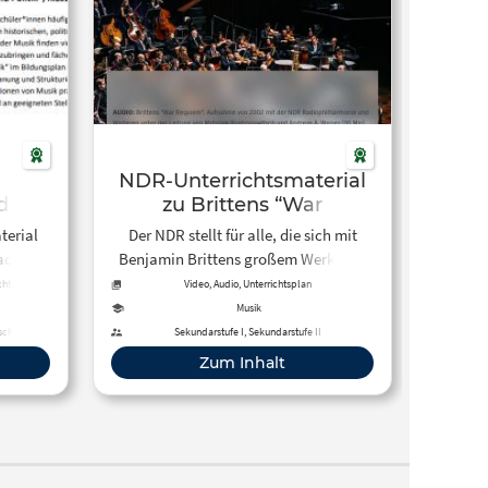
NDR-Unterrichtsmaterial
d-
zu Brittens “War
he-
Requiem”
terial
Der NDR stellt für alle, die sich mit
k-
aden-
Benjamin Brittens großem Werk, das
s-
um eine
ein Bekenntnis gegen den Krieg
ichtsplan
Video, Audio, Unterrichtsplan
mus-
darstellt, beschäftigen möchten, das
Musik
ur
vorliegende Unterrichtsmaterial
schule
Sekundarstufe I, Sekundarstufe II
ik und
kostenlos zur Verfügung.
Zum Inhalt
 der