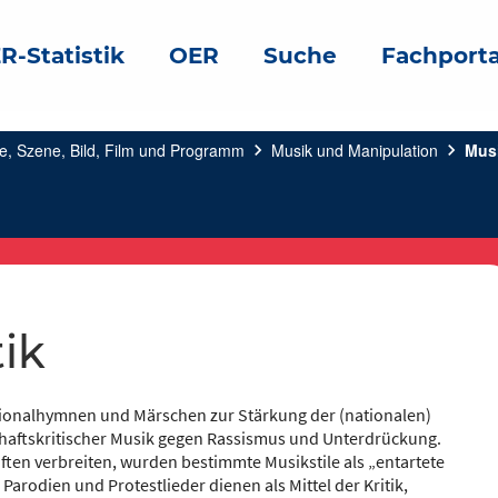
R-Statistik
OER
Suche
Fachporta
e, Szene, Bild, Film und Programm
chevron_right
Musik und Manipulation
chevron_right
Musi
tik
ationalhymnen und Märschen zur Stärkung der (nationalen)
lschaftskritischer Musik gegen Rassismus und Unterdrückung.
ten verbreiten, wurden bestimmte Musikstile als „entartete
arodien und Protestlieder dienen als Mittel der Kritik,