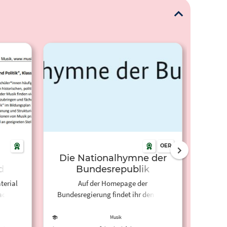
OER
Die Nationalhymne der
d-
Bundesrepublik
he-
Deutschland
terial
Auf der Homepage der
Kin
k-
aden-
Bundesregierung findet ihr den Text
s-
um eine
und ein Hörbeispiel der deutschen
mus-
Nationalhymne. Das Material eignet
Musik