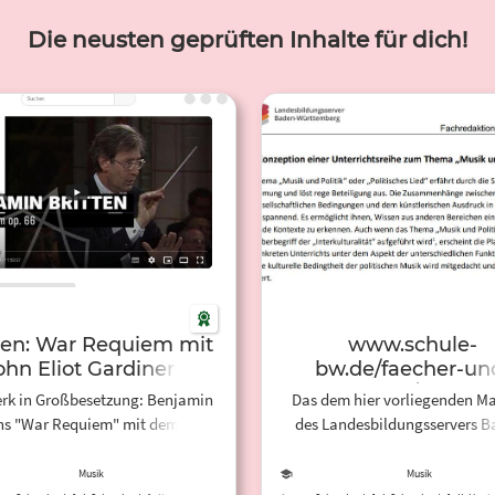
Die neusten geprüften Inhalte für dich!
ten: War Requiem mit
www.schule-
ohn Eliot Gardiner |
bw.de/faecher-un
SHMF 1992 | NDR
schularten/musisc
rk in Großbesetzung: Benjamin
Das dem hier vorliegenden Ma
Elbphilharmonie
faecher/musik/se
ens "War Requiem" mit dem NDR
des Landesbildungsservers B
Orchester (Video)
i/themen-9-10/mu
fonieorchester und NDR Chor.
Württemberg handelt es sich 
politik/konzeption-
Übersicht geeigneter
Musik
Musik
pol.pdf