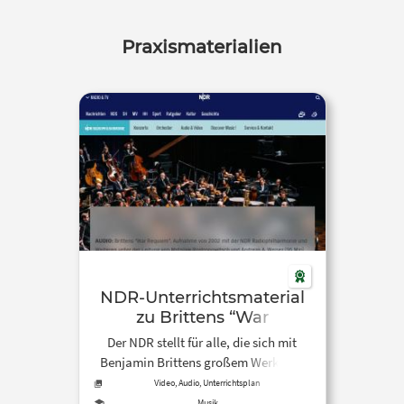
Praxismaterialien
NDR-Unterrichtsmaterial
zu Brittens “War
Requiem”
Der NDR stellt für alle, die sich mit
Benjamin Brittens großem Werk, das
ein Bekenntnis gegen den Krieg
Video, Audio, Unterrichtsplan
darstellt, beschäftigen möchten, das
Musik