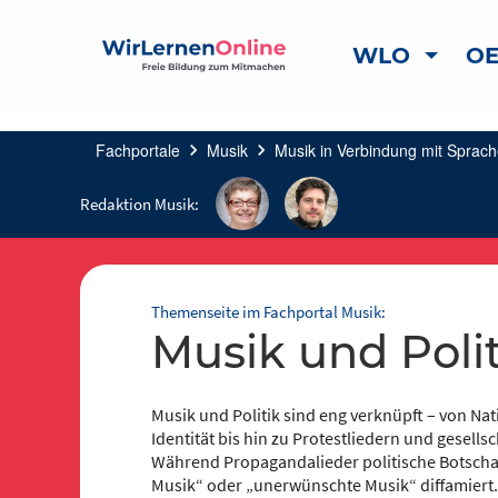
WLO
OE
Fachportale
chevron_right
Musik
chevron_right
Musik in Verbindung mit Sprach
Redaktion Musik:
Themenseite im Fachportal Musik:
Musik und Poli
Musik und Politik sind eng verknüpft – von N
Identität bis hin zu Protestliedern und gesel
Während Propagandalieder politische Botschaf
Musik“ oder „unerwünschte Musik“ diffamiert. P