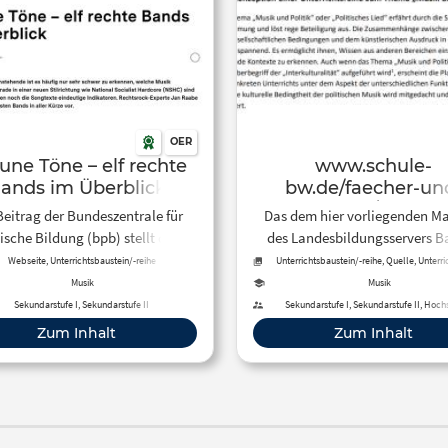
OER
une Töne – elf rechte
www.schule-
ands im Überblick
bw.de/faecher-un
schularten/musisc
Beitrag der Bundeszentrale für
Das dem hier vorliegenden Ma
faecher/musik/se
tische Bildung (bpb) stellt dar,
des Landesbildungsservers B
i/themen-9-10/mu
 Musik rechtsextrem ist. Dies ist
Württemberg handelt es sich 
Webseite, Unterrichtsbaustein/-reihe
Unterrichtsbaustein/-reihe, Quelle, Unterr
politik/konzeption-
 Laien nur schwer erkennbar,
Übersicht geeigneter
Musik
Musik
pol.pdf
ondere in neuen Stilrichtungen
Unterrichtsmaterialien z
Sekundarstufe I, Sekundarstufe II
Sekundarstufe I, Sekundarstufe II, Hoch
weder die Bandnamen noch die
Behandlung des Themas “Mus
Zum Inhalt
Zum Inhalt
texte eindeutige Indikatoren
Politik” im Musikunterricht
rechter Musik.
Sekundarstufe I.