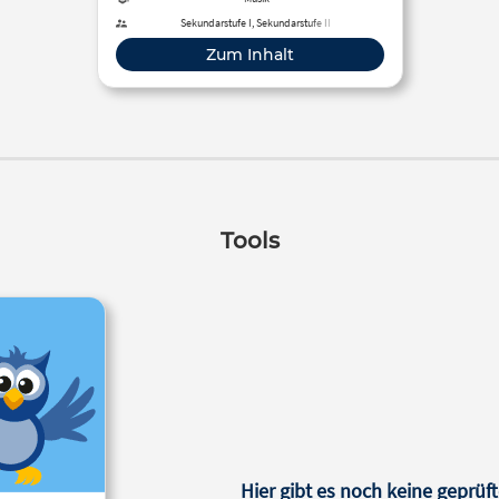
vorliegende Unterrichtsmaterial
Sekundarstufe I, Sekundarstufe II
kostenlos zur Verfügung.
Zum Inhalt
Tools
Hier gibt es noch keine geprüft