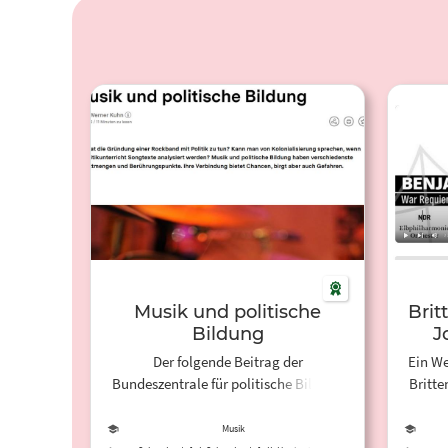
Musik und politische
Brit
Bildung
J
Der folgende Beitrag der
Ein We
Bundeszentrale für politische Bildung
Britt
zeigt, dass Musik und politische
Sin
Bildung sich auf vielfältige Weise
Musik