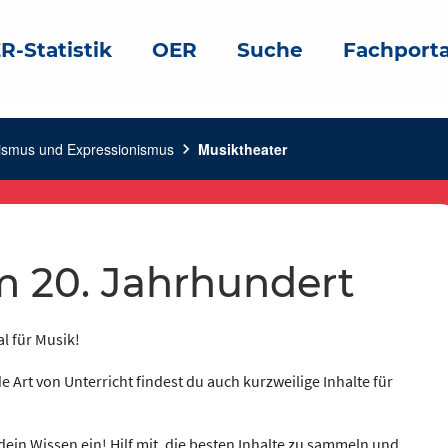
R-Statistik
OER
Suche
Fachporta
ismus und Expressionismus
chevron_right
Musiktheater
im 20. Jahrhundert
al für Musik!
e Art von Unterricht findest du auch kurzweilige Inhalte für
dein Wissen ein! Hilf mit, die besten Inhalte zu sammeln und