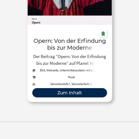
Opern: Von der Erfindung
bis zur Moderne
Der Beitrag “Opern: Von der Erfindung
bis zur Moderne” auf Planet Wissen
gibt einen Überblick über die
Bild, Webseite, Unterrichtsbaustein/-reihe, Quelle
Geschichte der Oper von ihrer
Musik
Erfindung in der Renaissance bis zur
Sekundarstufe I, Sekundarstufe II
Gegenwart.
Zum Inhalt