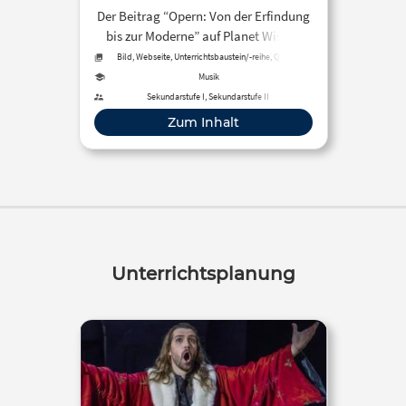
Der Beitrag “Opern: Von der Erfindung
bis zur Moderne” auf Planet Wissen
gibt einen Überblick über die
Bild, Webseite, Unterrichtsbaustein/-reihe, Quelle
Geschichte der Oper von ihrer
Musik
Erfindung in der Renaissance bis zur
Sekundarstufe I, Sekundarstufe II
Gegenwart.
Zum Inhalt
Unterrichtsplanung