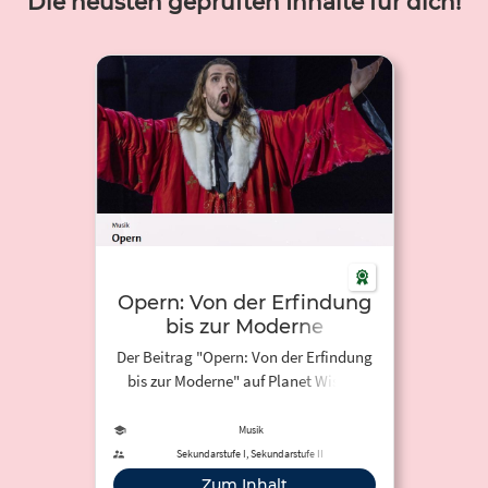
Die neusten geprüften Inhalte für dich!
Opern: Von der Erfindung
bis zur Moderne
Der Beitrag "Opern: Von der Erfindung
bis zur Moderne" auf Planet Wissen
gibt einen Überblick über die
Geschichte der Oper von ihrer
Musik
Erfindung in der Renaissance bis zur
Sekundarstufe I, Sekundarstufe II
Gegenwart.
Zum Inhalt