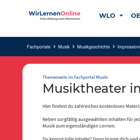
WLO
OE
Fachportale
chevron_right
Musik
chevron_right
Musikgeschichte
chevron_right
Impression
Themenseite im Fachportal Musik:
Musiktheater 
Hier findest du zahlreiches kostenloses Materi
Neben sorgfältig ausgewählten Inhalten für jed
Musik zum eigenständigen Lernen.
Du kennst tolle Inhalte? Dann bringe dich und 