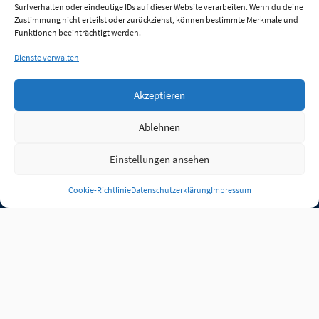
Surfverhalten oder eindeutige IDs auf dieser Website verarbeiten. Wenn du deine
Zustimmung nicht erteilst oder zurückziehst, können bestimmte Merkmale und
Funktionen beeinträchtigt werden.
Dienste verwalten
Akzeptieren
Ablehnen
Einstellungen ansehen
Anmelden
Cookie-Richtlinie
Datenschutzerklärung
Impressum
Jobs
Partner
FAQ
Quellen
Qualitätssicherung
WLO Beirat
Kontakt
Impressum
Datenschutz
Plug-in
Cookie-Richtlinie (EU)