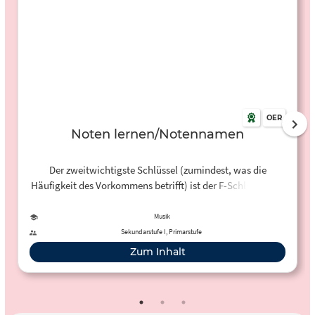
OER
Noten lernen/Notennamen
Der zweitwichtigste Schlüssel (zumindest, was die
Häufigkeit des Vorkommens betrifft) ist der F-Schlüssel der
für das untere Notensystem des Klaviers, für nahezu alle
Bass-Instrumente und natürlich auch für die Bass-Sänger
Musik
(im Chor) verwendet wird. Er ist aus dem Buchstaben "F"
Sekundarstufe I, Primarstufe
entstanden und die beiden F-Striche umklammern die Linie
Zum Inhalt
F.