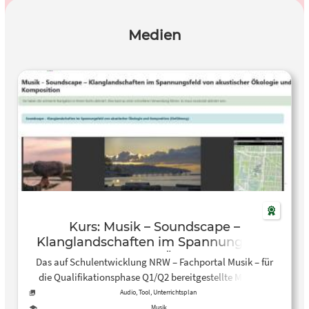
Medien
Kurs: Musik – Soundscape –
Klanglandschaften im Spannungsfeld
von akustischer Ökologie und
Das auf Schulentwicklung NRW – Fachportal Musik – für
Komposition
die Qualifikationsphase Q1/Q2 bereitgestellte Material
zum Thema “Soundscape – Klanglandschaften zwischen
Audio, Tool, Unterrichtsplan
akustischer Ökologie und Komposition” bereitgestellte
Musik