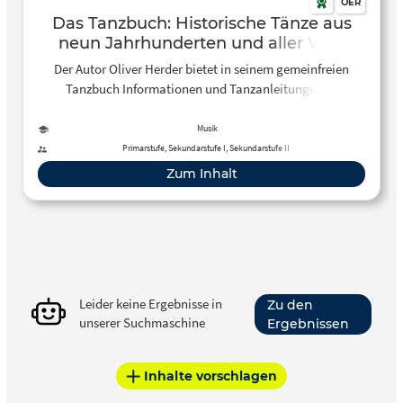
OER
Das Tanzbuch: Historische Tänze aus
neun Jahrhunderten und aller Welt
Der Autor Oliver Herder bietet in seinem gemeinfreien
Tanzbuch Informationen und Tanzanleitungen zu
historischen Tänzen und Tänzen aus aller Welt zur
Verfügung.
Musik
Primarstufe, Sekundarstufe I, Sekundarstufe II
Zum Inhalt
Leider keine Ergebnisse in
Zu den
unserer Suchmaschine
Ergebnissen
Inhalte vorschlagen