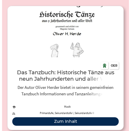
OER
Das Tanzbuch: Historische Tänze aus
neun Jahrhunderten und aller Welt
Der Autor Oliver Herder bietet in seinem gemeinfreien
Tanzbuch Informationen und Tanzanleitungen zu
historischen Tänzen und Tänzen aus aller Welt zur
Verfügung.
Musik
Primarstufe, Sekundarstufe I, Sekundarstufe II
Zum Inhalt