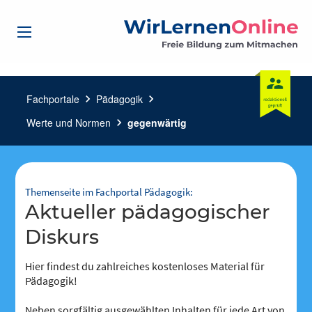
Fachportale
chevron_right
Pädagogik
chevron_right
Werte und Normen
chevron_right
gegenwärtig
Themenseite im Fachportal Pädagogik:
aktueller pädagogischer
Diskurs
Hier findest du zahlreiches kostenloses Material für
Pädagogik!
Neben sorgfältig ausgewählten Inhalten für jede Art von