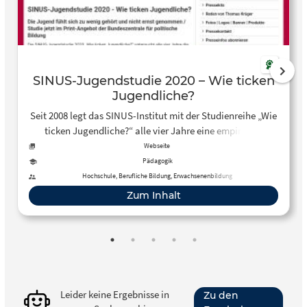
SINUS-Jugendstudie 2020 – Wie ticken
Jugendliche?
Seit 2008 legt das SINUS-Institut mit der Studienreihe „Wie
ticken Jugendliche?“ alle vier Jahre eine empirische
Bestandsaufnahme der soziokulturellen Verfassung der
Webseite
jungen Generation vor. Die forschungsleitenden Fragen
Pädagogik
lauten dabei: Wie leben und erleben Jugendliche ihren
Hochschule, Berufliche Bildung, Erwachsenenbildung
Alltag? An welchen Werten orientieren sie sich und welche
Zum Inhalt
Lebensentwürfe und -stile verfolgen sie? Darüber hinaus
widmet sich die vorliegende Publikation den Themen
Politik, Gesundheit, Sport, Berufswahlprozesse sowie
Wohlbefinden und Partizipation in der Schule.
Leider keine Ergebnisse in
Zu den