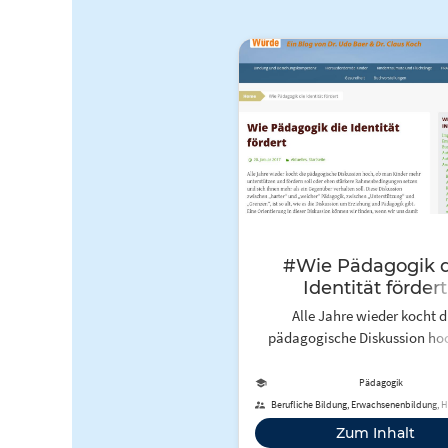
#Wie Pädagogik d
Identität fördert
Alle Jahre wieder kocht d
pädagogische Diskussion ho
man Kinder mehr unterstütz
fördern soll oder eben stär
Pädagogik
Rahmenbedingungen setzen u
Berufliche Bildung, Erwachsenenbildung, 
ihnen mehr als ein Gegenü
Zum Inhalt
verhalten soll. Diese Diskus