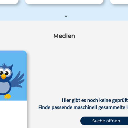
cher“
Möglichkeit von Demokratie ist.
ützung“
es die
und
rung in
Medien
finden,
igen,
ng und
Kindes
Hier gibt es noch keine geprüft
Finde passende maschinell gesammelte In
Suche öffnen