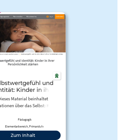
lbstwertgefühl und
tität: Kinder in ihrer
sönlichkeit stärken
ieses Material beinhaltet
ationen über das Selbst: Kinder
ken ihre Identität Identität im
garten: Wer bin ich? Wo gehöre
Pädagogik
n? Individuelle Förderung: Wie
Elementarbereich, Primarstufe
nder angemessen unterstützen,
Zum Inhalt
 Anregungen für Bastelideen.