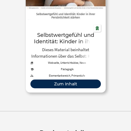
Selbstwertgefühl und
Identität: Kinder in ihrer
Persönlichkeit stärken
Dieses Material beinhaltet
Informationen über das Selbst: Kinder
entdecken ihre Identität Identität im
Webseite, Unterrichtsidee, News
Kindergarten: Wer bin ich? Wo gehöre
Pädagogik
ich hin? Individuelle Förderung: Wie
Elementarbereich, Primarstufe
Sie Kinder angemessen unterstützen,
Zum Inhalt
sowie Anregungen für Bastelideen.