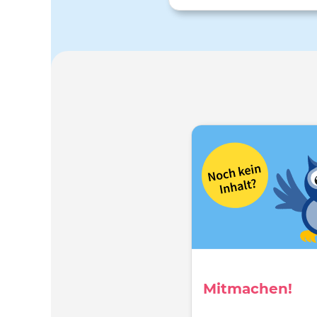
zwischen „harter“ und „wei
Pädagogik, zwischen „Unterst
und „Grenzen“, ist so alt, wie 
Diskussion um Erziehung 
Pädagogik gibt. Eine Orientie
dieser Diskussion können wir 
wenn wir uns damit beschäft
welchen Einfluss die Erziehu
Pädagogik auf die
Identitätsentwicklung eines 
hat.
Mitmachen!