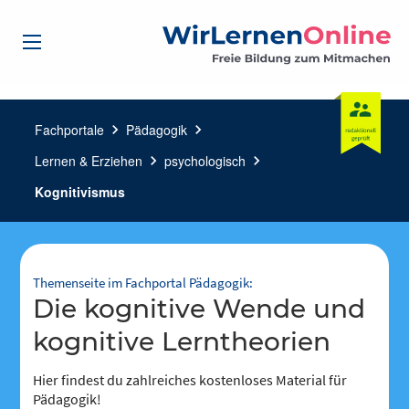
Fachportale
chevron_right
Pädagogik
chevron_right
Lernen & Erziehen
chevron_right
psychologisch
chevron_right
Kognitivismus
Themenseite im Fachportal Pädagogik:
Die kognitive Wende und
kognitive Lerntheorien
Hier findest du zahlreiches kostenloses Material für
Pädagogik!