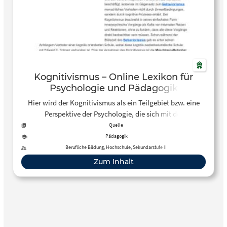
Kognitivismus – Online Lexikon für
Psychologie und Pädagogik
Hier wird der Kognitivismus als ein Teilgebiet bzw. eine
Perspektive der Psychologie, die sich mit der
Informationsverarbeitung und den höheren kognitiven
Quelle
Funktionen des Menschen beschäftigt, vorgestellt.
Pädagogik
Berufliche Bildung, Hochschule, Sekundarstufe II
Zum Inhalt