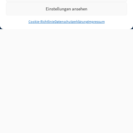
Einstellungen ansehen
Anmelden
Cookie-Richtlinie
Datenschutzerklärung
Impressum
Jobs
Partner
FAQ
Quellen
Qualitätssicherung
WLO Beirat
Kontakt
Impressum
Datenschutz
Plug-in
Cookie-Richtlinie (EU)
Unsere Inhalte stehen
unter der Lizenz
CC BY
4.0
.
Für Inhalte von Partnern
achten Sie bitte auf die
Lizenzbedingungen der
verlinkten Webseiten.