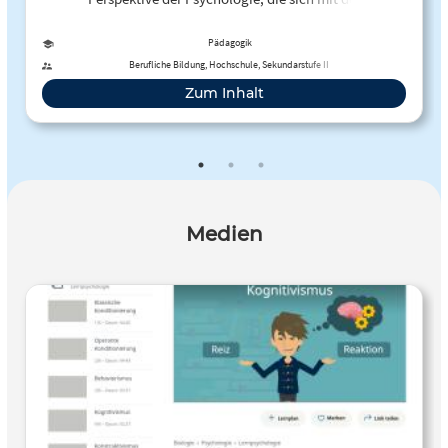
Informationsverarbeitung und den höheren kognitiven
Funktionen des Menschen beschäftigt, vorgestellt.
Pädagogik
Berufliche Bildung, Hochschule, Sekundarstufe II
Zum Inhalt
Medien