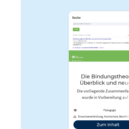
Die Bindungstheo
Überblick und neu
Forschungsansät
Die vorliegende Zusammenf
wurde in Vorbereitung auf 
geplantes internationales Proj
SOS-Kinderdorf zum The
Pädagogik
„Geschwisterbeziehungen in
Erwachsenenbildung, Hochschule, Beruflic
Fremdunterbringung“ erstellt
Zum Inhalt
Annahmen der Bindungsthe