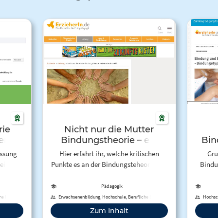
rie
Nicht nur die Mutter
ere
Bindungstheorie – ein
Bin
ze
Auslaufmodell?
assung
Hier erfahrt ihr, welche kritischen
Gru
ein
Punkte es an der Bindungsteheorie mit
Bindu
ekt von
Hinblick auf die Fremdunterbringung
John B
ma
in der Krippe gibt.
Bi
Pädagogik
 der
he Bildung
Erwachsenenbildung, Hochschule, Berufliche Bildung
Hochsch
. Die
Zum Inhalt
orie