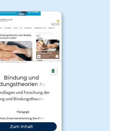
Bindung und
dungstheorien nach
Bowlby
ndlagen und Forschung der
ng und Bindungstheorie nach
owlby und Mary Ainsworth. Die
ndungstypen leicht erklärt.
Pädagogik
ule, Erwachsenenbildung, Berufliche Bildung
Zum Inhalt