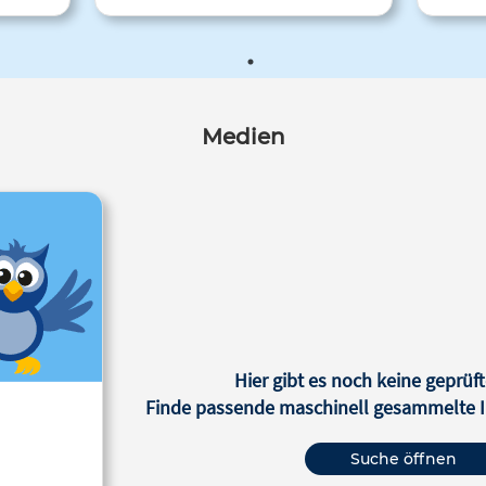
wichtige
l im
r den
neueren
Medien
 werden.
Hier gibt es noch keine geprüft
Finde passende maschinell gesammelte In
Suche öffnen