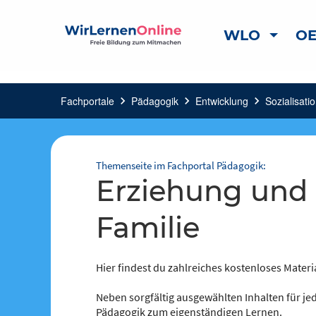
WLO
OE
Fachportale
chevron_right
Pädagogik
chevron_right
Entwicklung
chevron_right
Sozialisati
Themenseite im Fachportal Pädagogik:
Erziehung und Sozialisation in der
Familie
Hier findest du zahlreiches kostenloses Materi
Neben sorgfältig ausgewählten Inhalten für jed
Pädagogik zum eigenständigen Lernen.