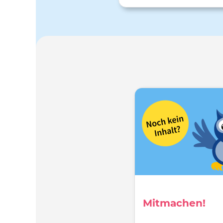
werden für dieses Projekt als 
Basis angesehen. Daher sol
Folgenden ein Überblick übe
aktuellen Stand der
Theorieentwicklung und der 
Forschungsarbeiten vermittelt
Mitmachen!