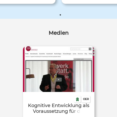
Medien
OER
Kognitive Entwicklung als
Voraussetzung für die
Nutzung digitaler Medien