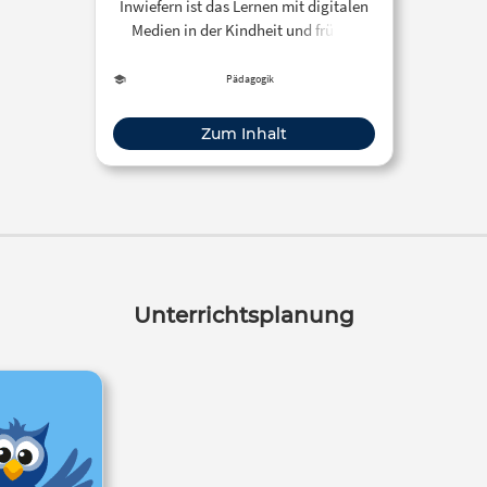
Inwiefern ist das Lernen mit digitalen
Medien in der Kindheit und früher
Jugend sinnvoll? Ingo Leipner vertritt
in seinem Impulsvortrag die These:
Pädagogik
Eine Kindheit ohne Computer ist der
beste Start ins digitale Zeitalter. Für
Zum Inhalt
die Nutzung digitaler Medie
Unterrichtsplanung