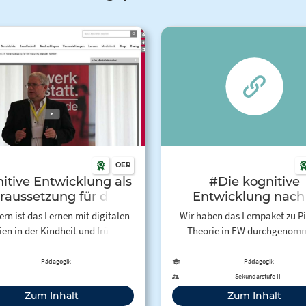
OER
itive Entwicklung als
#Die kognitive
raussetzung für die
Entwicklung nach 
ung digitaler Medien
Piaget (TH) – Tafak
ern ist das Lernen mit digitalen
Wir haben das Lernpaket zu P
en in der Kindheit und früher
Theorie in EW durchgenom
 sinnvoll? Ingo Leipner vertritt
inem Impulsvortrag die These:
Pädagogik
Pädagogik
Kindheit ohne Computer ist der
Sekundarstufe II
Start ins digitale Zeitalter. Für
Zum Inhalt
Zum Inhalt
ie Nutzung digitaler Medie