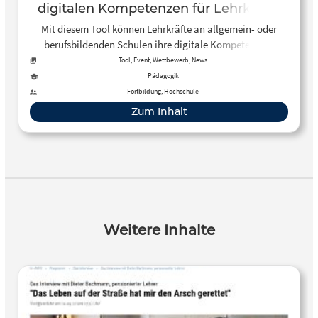
digitalen Kompetenzen für Lehrkräfte
an allgemein- oder berufsbildenden
Mit diesem Tool können Lehrkräfte an allgemein- oder
Schulen
berufsbildenden Schulen ihre digitale Kompetenz als
Lehrender reflektieren und weiterentwickeln.
Tool, Event, Wettbewerb, News
Pädagogik
Fortbildung, Hochschule
Zum Inhalt
Weitere Inhalte