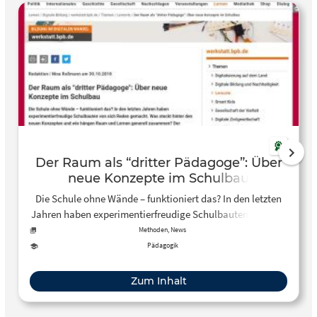
Der Raum als “dritter Pädagoge”: Über
neue Konzepte im Schulbau
Die Schule ohne Wände – funktioniert das? In den letzten
Jahren haben experimentierfreudige Schulbauten von sich
Reden gemacht. Was steckt hinter den neuen Konzepten
Methoden, News
und wie hängen Raum und Lernen generell zusammen?
Pädagogik
Zum Inhalt