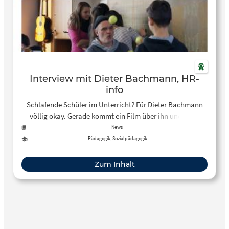
Interview mit Dieter Bachmann, HR-
info
Schlafende Schüler im Unterricht? Für Dieter Bachmann
völlig okay. Gerade kommt ein Film über ihn und seine
Klasse in die Kinos – weil er ein bisschen anders ist als
News
andere Lehrer. Im Interview spricht der Pädagoge aus
Pädagogik, Sozialpädagogik
Stadtallendorf über seinen Beruf, seine Kindheit und das,
was Kinder am meisten brauchen.
Zum Inhalt