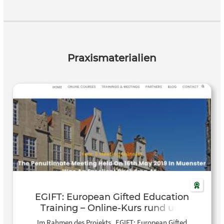
Praxismaterialien
EGIFT: European Gifted Education
Training – Online-Kurs rund um
Hochbegabung
Im Rahmen des Projekts „EGIFT: European Gifted