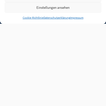
Einstellungen ansehen
Anmelden
Cookie-Richtlinie
Datenschutzerklärung
Impressum
Jobs
Partner
FAQ
Quellen
Qualitätssicherung
WLO Beirat
Kontakt
Impressum
Datenschutz
Plug-in
Cookie-Richtlinie (EU)
Unsere Inhalte stehen
unter der Lizenz
CC BY
4.0
.
Für Inhalte von Partnern
achten Sie bitte auf die
Lizenzbedingungen der
verlinkten Webseiten.