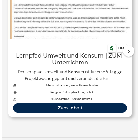
OER
Lernpfad Umwelt und Konsum | ZUM-
Unterrichten
Der Lernpfad Umwelt und Konsum ist für eine 5-tägige
Projektwoche geplant und verbindet die Fächer
Gemeinschaftskunde, Geschichte, Geografie, Religion und
Unterrichtsbaustein/-reihe, Unterrichtsidee
Ethik. Die Schülerinnen und Schüler der Oberstufe können
Religion, Philosophie, Ethik, Politik
eigenständig oder zeitweise in Gruppen
Sekundarstufe I, Sekundarstufe II
zusammenarbeiten.
Zum Inhalt