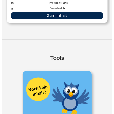
richtigen Bedeutung von Kultur zu.
Philosophie, Ethik
Sekundarstufe I
Zum Inhalt
Tools