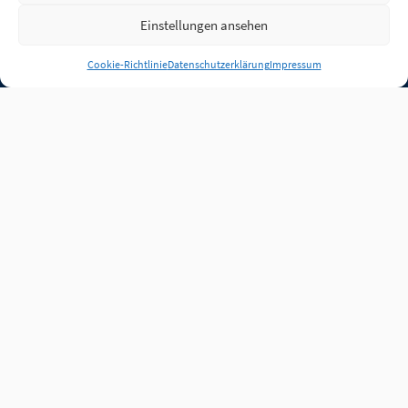
Einstellungen ansehen
Anmelden
Cookie-Richtlinie
Datenschutzerklärung
Impressum
Jobs
Partner
FAQ
Quellen
Qualitätssicherung
WLO Beirat
Kontakt
Impressum
Datenschutz
Plug-in
Cookie-Richtlinie (EU)
Unsere Inhalte stehen
unter der Lizenz
CC BY
4.0
.
Für Inhalte von Partnern
achten Sie bitte auf die
Lizenzbedingungen der
verlinkten Webseiten.