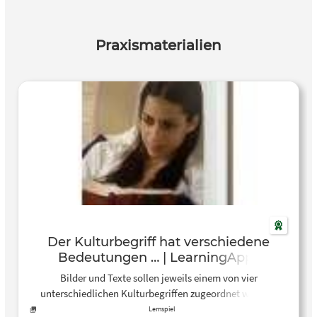
Praxismaterialien
Der Kulturbegriff hat verschiedene
Bedeutungen … | LearningApps
Bilder und Texte sollen jeweils einem von vier
unterschiedlichen Kulturbegriffen zugeordnet werden.
Aufgabe: Ordne die jeweiligen Bilder oder Infotexte der
Lernspiel