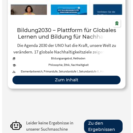
Bildung2030 – Plattform für Globales
Lernen und Bildung für Nachhaltige
Entwicklung
Die Agenda 2030 der UNO hat die Kraft, unsere Welt zu
verändern. 17 globale Nachhaltigkeitsziele zeigen, wie wir
Ungerechtigkeit bekämpfen, die Klimakatastrophe
Bildungsangebot, Methoden
verhindern und die Welt zu einem lebenswerten und
Philosophie, Ethik, Nachhaltigkeit
gerechten Ort für alle machen können. Bildung ist der
Elementarbereich, Primarstufe, Sekundarstufe I, Sekundarstufe II, Hochschule,
Erwachsenenbildung, Fernunterricht
Schlüssel dafür. Mit vielfältigen Bildungsangeboten fürs
Zum Inhalt
Klassenzimmer, online, als Workshop oder als Exkursion.
Los gehts!
Leider keine Ergebnisse in
Zu den
unserer Suchmaschine
Ergebnissen