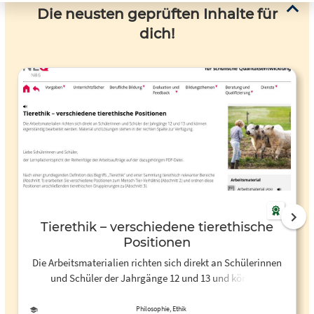
Die neusten geprüften Inhalte für
dich!
Tierethik – verschiedene tierethische
Positionen
Die Arbeitsmaterialien richten sich direkt an Schülerinnen
und Schüler der Jahrgänge 12 und 13 und können
eigenständig bearbeitet werden. Material und Lösungen
stehen in der rechten Spalte zur Verfügung.
Philosophie, Ethik