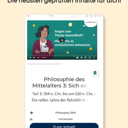
Die neusten geprüften Inhalte für dich!
Philosophie des
Mittelalters 3: Sich selbst
zur Frage geworden
Teil 3: 354 n. Chr. bis um 520 n. Chr. -
Die reifen Jahre der Patristik Wie sich
selbst zur Frage werden? Was ist
Selbsterkenntnis? Was das Verhältnis
Philosophie, Ethik
von Selbst und Anderem? Wie
Hochschule
Allgemeingültigkeit der Erkenntnis
Zum Inhalt