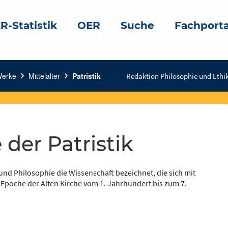
R-Statistik
OER
Suche
Fachporta
Werke
chevron_right
Mittelalter
chevron_right
Patristik
Redaktion Philosophie und Ethik
e der Patristik
e und Philosophie die Wissenschaft bezeichnet, die sich mit
ie Epoche der Alten Kirche vom 1. Jahrhundert bis zum 7.