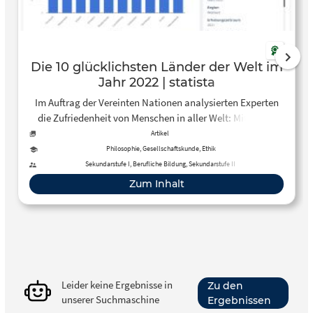
Die 10 glücklichsten Länder der Welt im
Jahr 2022 | statista
Im Auftrag der Vereinten Nationen analysierten Experten
die Zufriedenheit von Menschen in aller Welt: Mit einem
Durchschnittswert von 7.821 war Finnland zum Zeitpunkt
Artikel
der Erhebung das glücklichste Land der Welt. Auf dem
Philosophie, Gesellschaftskunde, Ethik
zweiten Platz lag mit Dänemark ein weiteres
Sekundarstufe I, Berufliche Bildung, Sekundarstufe II
skandinavisches Land. Island rankte auf dem dritten Platz
Zum Inhalt
mit 7.557 Punkten. Während Deutschland im Jahr 2020
noch den siebten Rang belegt, taucht die Bundesrepublik
im Jahr 2021 nicht mehr im Ranking auf.
Leider keine Ergebnisse in
Zu den
unserer Suchmaschine
Ergebnissen