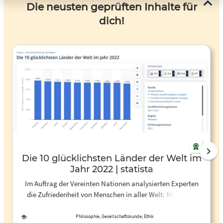
Die neusten geprüften Inhalte für
dich!
Die 10 glücklichsten Länder der Welt im
Jahr 2022 | statista
Im Auftrag der Vereinten Nationen analysierten Experten
die Zufriedenheit von Menschen in aller Welt: Mit einem
Durchschnittswert von 7.821 war Finnland zum Zeitpunkt
der Erhebung das glücklichste Land der Welt. Auf dem
Philosophie, Gesellschaftskunde, Ethik