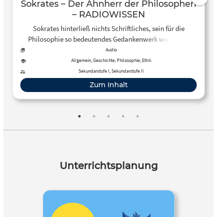
Sokrates – Der Ahnherr der Philosophen
– RADIOWISSEN
Sokrates hinterließ nichts Schriftliches, sein für die
Philosophie so bedeutendes Gedankenwerk wurde der
Nachwelt durch Schüler wie Platon übermittelt. Er wurde
Audio
zum Tode verurteilt, weil er angeblich die Jugend
Allgemein, Geschichte, Philosophie, Ethik
gefährdete.
Sekundarstufe I, Sekundarstufe II
Zum Inhalt
Unterrichtsplanung