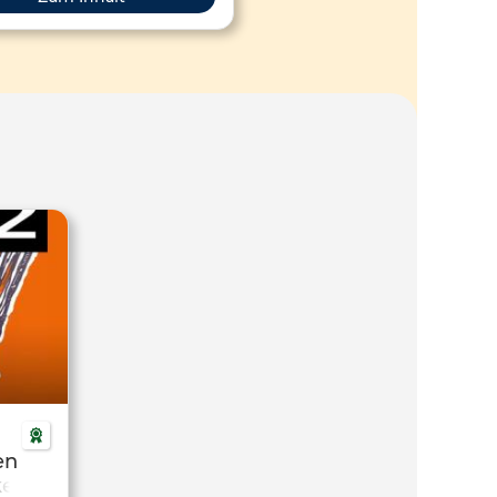
mseddin machte den Tanz der
wische zu einer islamischen
Bewegung.
en
kers