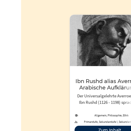
Ibn Rushd alias Averr
Arabische Aufkläru
RADIOWISSEN
Der Universalgelehrte Averroe
Ibn Rushd (1126 - 1198) spra
Philosophie und Vernunft ein
Autorität zu. Seine Aristote
Allgemein, Philosophie, Ethik
Kommentare machten des
Primarstufe, Sekundarstufe I, Sekundars
Philosophie im christlichen 
Zum Inhalt