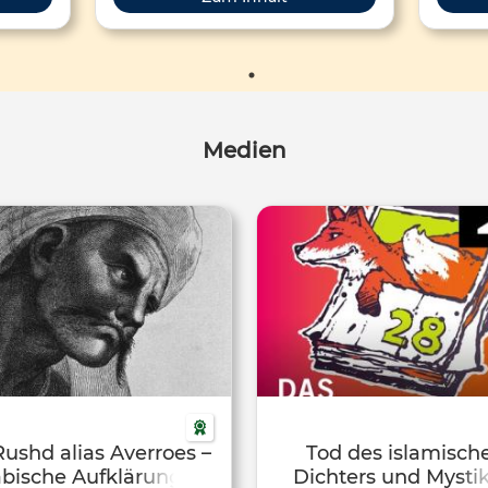
wir hierzulande vor allem unter dem
Scha
Namen Avicenna kennen.
Der
Medien
Rushd alias Averroes –
Tod des islamisch
bische Aufklärung –
Dichters und Mysti