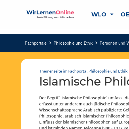
WLO
OE
Fachportale
chevron_right
Philosophie und Ethik
chevron_right
Personen und 
Themenseite im Fachportal Philosophie und Ethik:
Islamische Phi
Der Begriff 'islamische Philosophie' umfasst d
erfasst unter anderem auch jüdische Philosop
Wissenschaftssprache Arabisch publizierte Ge
Philosophie, arabisch-islamischer Philosophie
Einfluss der islamischer Philosophen auf Euro
und ist mit den Namen Avicenna (980 - 1037 Pe