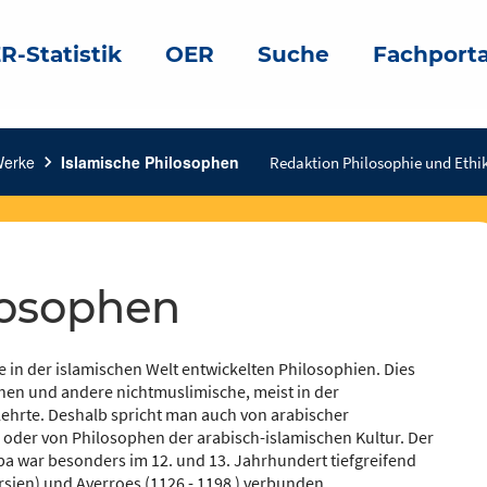
R-Statistik
OER
Suche
Fachporta
Werke
chevron_right
Islamische Philosophen
Redaktion Philosophie und Ethik
losophen
ie in der islamischen Welt entwickelten Philosophien. Dies
hen und andere nichtmuslimische, meist in der
lehrte. Deshalb spricht man auch von arabischer
 oder von Philosophen der arabisch-islamischen Kultur. Der
pa war besonders im 12. und 13. Jahrhundert tiefgreifend
rsien) und Averroes (1126 - 1198 ) verbunden.