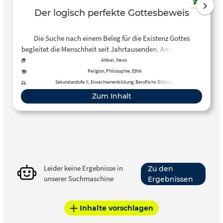
Der logisch perfekte Gottesbeweis
Die Suche nach einem Beleg für die Existenz Gottes
begleitet die Menschheit seit Jahrtausenden. Am weitesten
geht im 11. Jahrhundert Anselm von Canterbury. Sein Ziel:
Artikel, News
den Glauben auf die Basis der Vernunft zu stellen. Erst
Religion, Philosophie, Ethik
Jahrhunderte später wird er widerlegt – von Immanuel
Sekundarstufe II, Erwachsenenbildung, Berufliche Bildung
Kant.
Zum Inhalt
Leider keine Ergebnisse in
Zu den
unserer Suchmaschine
Ergebnissen
Inhalte vorschlagen