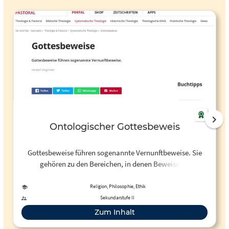
Ontologischer Gottesbeweis
Gottesbeweise führen sogenannte Vernunftbeweise. Sie
gehören zu den Bereichen, in denen Beweise im
naturwissenschaftlichen Sinn von vornherein nicht in
Frage kommen, sondern zu denen, in denen sogenannte
Religion, Philosophie, Ethik
Vernunftbeweise geführt werden.
Sekundarstufe II
Zum Inhalt