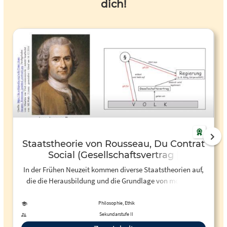
dich!
Staatstheorie von Rousseau, Du Contrat
Social (Gesellschaftsvertrag |
Französische Revolution) - YouTube
In der Frühen Neuzeit kommen diverse Staatstheorien auf,
die die Herausbildung und die Grundlage von modernen
Nationalstaaten beeinflusst haben. Die Idee der
Gewaltenteilung z. B. taucht sowohl bei John Locke 1651
Philosophie, Ethik
wie auch bei Montesqieu 1748 auf. In einer fünfteiligen
Sekundarstufe II
Videoreihen sollen wichtige Staatstheorien aus dem