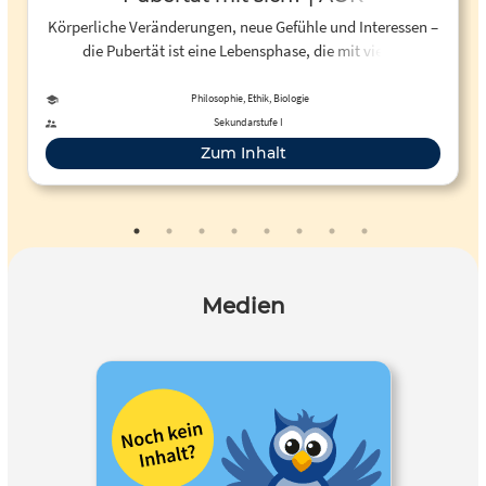
Körperliche Veränderungen, neue Gefühle und Interessen –
die Pubertät ist eine Lebensphase, die mit vielen
Veränderungen einhergeht. Was Jungen und Mädchen in
dieser spannenden, aber manchmal auch schwierigen Zeit
Philosophie, Ethik, Biologie
erwartet.
Sekundarstufe I
Zum Inhalt
Medien