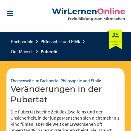
Fachportale
chevron_right
Philosophie und Ethik
chevron_right
Der Mensch
chevron_right
Pubertät
Themenseite im Fachportal Philosophie und Ethik:
Veränderungen in der
Pubertät
Die Pubertät ist eine Zeit des Zweifelns und der
Unsicherheit, in der junge Menschen sich nicht mehr als
Kind fühlen, aber die Welt der Erwachsenen oft
unverständlich und mysteriös erscheint. Sie ist auch