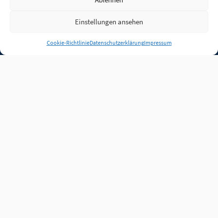
Einstellungen ansehen
Anmelden
Cookie-Richtlinie
Datenschutzerklärung
Impressum
Jobs
Partner
FAQ
Quellen
Qualitätssicherung
WLO Beirat
Kontakt
Impressum
Datenschutz
Plug-in
Cookie-Richtlinie (EU)
Unsere Inhalte stehen
unter der Lizenz
CC BY
4.0
.
Für Inhalte von Partnern
achten Sie bitte auf die
Lizenzbedingungen der
verlinkten Webseiten.