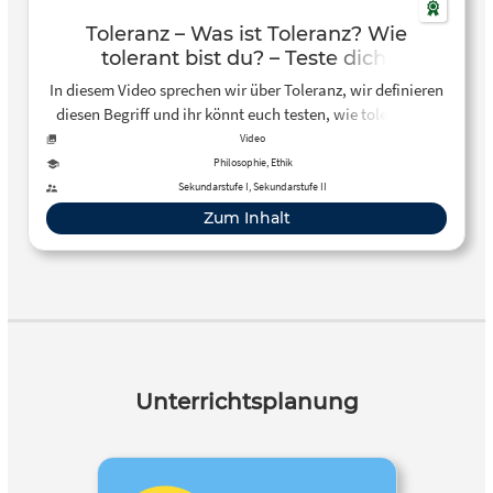
Toleranz – Was ist Toleranz? Wie
tolerant bist du? – Teste dich!
In diesem Video sprechen wir über Toleranz, wir definieren
diesen Begriff und ihr könnt euch testen, wie tolerant ihr
seid! Viel Spaß!
Video
Philosophie, Ethik
Sekundarstufe I, Sekundarstufe II
Zum Inhalt
Unterrichtsplanung