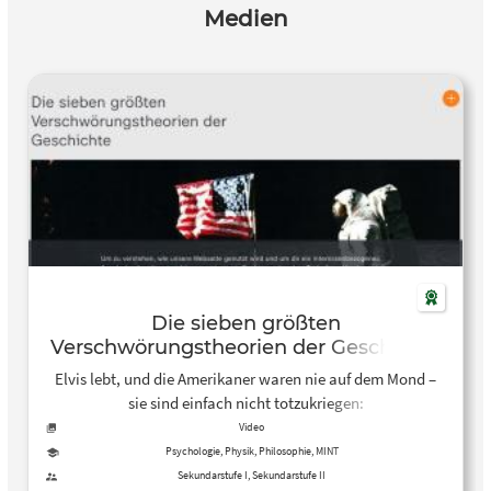
Medien
Die sieben größten
Verschwörungstheorien der Geschichte
– ZDFmediathek
Elvis lebt, und die Amerikaner waren nie auf dem Mond –
sie sind einfach nicht totzukriegen:
Verschwörungstheorien. Was steckt dahinter?
Video
Psychologie, Physik, Philosophie, MINT
Sekundarstufe I, Sekundarstufe II