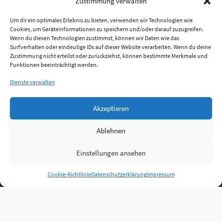
Zustimmung verwalten
Um dir ein optimales Erlebnis zu bieten, verwenden wir Technologien wie
Cookies, um Geräteinformationen zu speichern und/oder darauf zuzugreifen.
Wenn du diesen Technologien zustimmst, können wir Daten wie das
Surfverhalten oder eindeutige IDs auf dieser Website verarbeiten. Wenn du deine
Zustimmung nicht erteilst oder zurückziehst, können bestimmte Merkmale und
Funktionen beeinträchtigt werden.
Dienste verwalten
Akzeptieren
Ablehnen
Einstellungen ansehen
Anmelden
Cookie-Richtlinie
Datenschutzerklärung
Impressum
Jobs
Partner
FAQ
Quellen
Qualitätssicherung
WLO Beirat
Kontakt