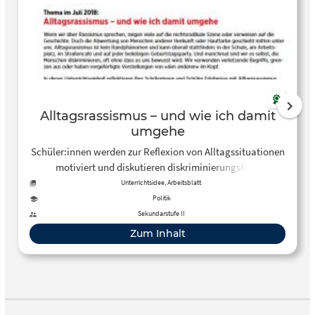
Alltagsrassismus – und wie ich damit
umgehe
Schüler:innen werden zur Reflexion von Alltagssituationen
motiviert und diskutieren diskriminierungsfreie
Verhaltensweisen.
Unterrichtsidee, Arbeitsblatt
Politik
Sekundarstufe II
Zum Inhalt