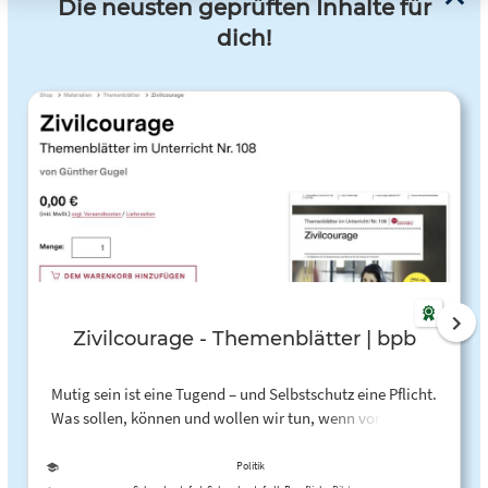
Die neusten geprüften Inhalte für
dich!
Zivilcourage - Themenblätter | bpb
Mutig sein ist eine Tugend – und Selbstschutz eine Pflicht.
Was sollen, können und wollen wir tun, wenn vor unseren
Augen ein anderer Mensch verletzt wird – ob physisch oder
psychisch? Was meint die vielbeschworene Zivilcourage
Politik