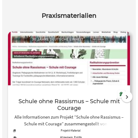
Praxismaterialien
Schule ohne Rassismus – Schule mit
Courage
Alle Informationen zum Projekt “Schule ohne Rassismus –
Schule mit Courage” zusammengestellt von der
Bundeszentrale für politische Bildung (bpb).
Projekt-Material
Allgemein, Politik