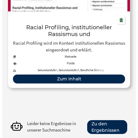
Racial Profiling, institutioneller
Rassismus und
Interventionsmöglichkeiten
Racial Profiling wird im Kontext institutionellen Rassismus
eingeordnet und erklärt.
Webseite
Politik
Sekundarstufe I, Sekundarstufe II, Berufliche Bildung
Zum Inhalt
Leider keine Ergebnisse in
Zu den
unserer Suchmaschine
Ergebnissen