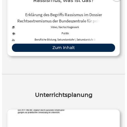
Rassismus, was ist das?
Erklärung des Begriffs Rassismus im Dossier
Rechtsextremismus der Bundeszentrale für politische
Bildung
Video, Nachschlagewerk
Politik
Berufliche Bildung, Sekundarstufe I, Sekundarstufe II
Zum Inhalt
Unterrichtsplanung