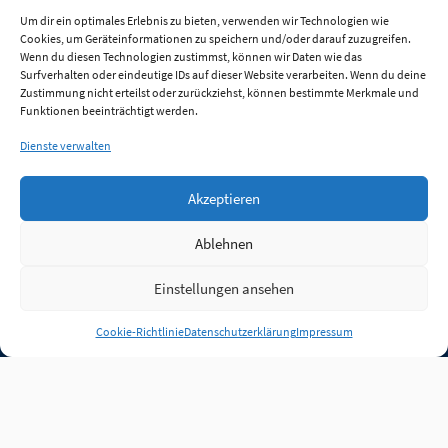
Um dir ein optimales Erlebnis zu bieten, verwenden wir Technologien wie
Cookies, um Geräteinformationen zu speichern und/oder darauf zuzugreifen.
Wenn du diesen Technologien zustimmst, können wir Daten wie das
Surfverhalten oder eindeutige IDs auf dieser Website verarbeiten. Wenn du deine
Zustimmung nicht erteilst oder zurückziehst, können bestimmte Merkmale und
Funktionen beeinträchtigt werden.
Dienste verwalten
Akzeptieren
Ablehnen
Einstellungen ansehen
Anmelden
Cookie-Richtlinie
Datenschutzerklärung
Impressum
Jobs
Partner
FAQ
Quellen
Qualitätssicherung
WLO Beirat
Kontakt
Impressum
Datenschutz
Plug-in