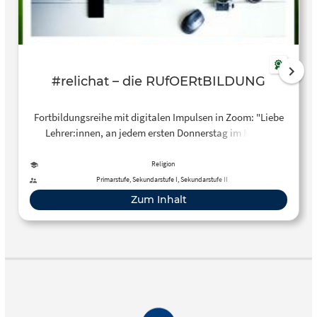
#relichat – die RUfOERtBILDUNG
Fortbildungsreihe mit digitalen Impulsen in Zoom: "Liebe
Lehrer:innen, an jedem ersten Donnerstag im Monat
zwischen 16:00 und 17:45 wird in zwei kurzen Runden
#relichat – die RUfOERtBILDUNg stattfinden."
Religion
Primarstufe, Sekundarstufe I, Sekundarstufe II
Zum Inhalt