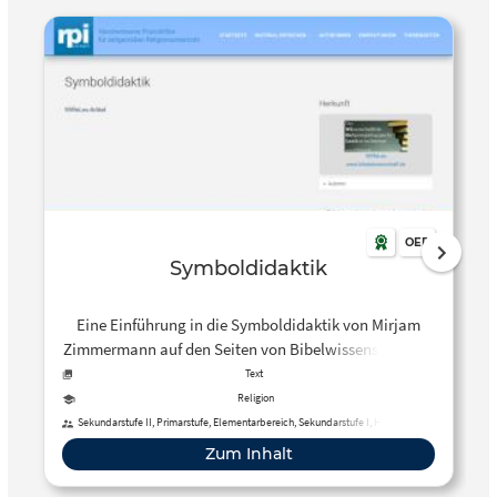
OER
Symboldidaktik
Eine Einführung in die Symboldidaktik von Mirjam
Zimmermann auf den Seiten von Bibelwissenschaft.de
mit folgenden Kapiteln: 1. Zur Bedeutung von
Text
Symbolen im Religionsunterricht 2. Was ist ein
Religion
Symbol? 3. Entwicklungspsychologische Aspekte 4.
Sekundarstufe II, Primarstufe, Elementarbereich, Sekundarstufe I, Hochschule,
Berufliche Bildung, Fortbildung, Erwachsenenbildung, Förderschule
Didaktik der Symbole – religionsdidaktische Entwürfe
Zum Inhalt