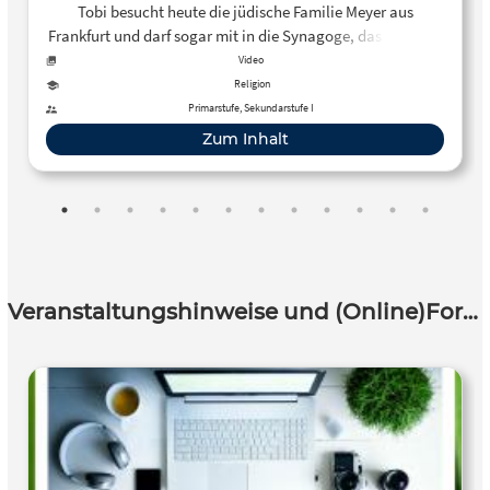
Tobi besucht heute die jüdische Familie Meyer aus
Frankfurt und darf sogar mit in die Synagoge, das jüdische
Gotteshaus gehen. Der „Rabbiner" leitet den Gott...
Video
Religion
Primarstufe, Sekundarstufe I
Zum Inhalt
Veranstaltungshinweise und (Online)Fortbildungen