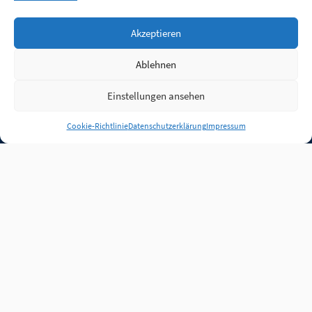
Akzeptieren
Ablehnen
Einstellungen ansehen
Anmelden
Cookie-Richtlinie
Datenschutzerklärung
Impressum
Jobs
Partner
FAQ
Quellen
Qualitätssicherung
WLO Beirat
Kontakt
Impressum
Datenschutz
Plug-in
Cookie-Richtlinie (EU)
Unsere Inhalte stehen
unter der Lizenz
CC BY
4.0
.