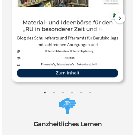
Material- und Ideenbörse für den
„RU in besonderer Zeit und nach
Corona“ – Schulreferat und Pfarramt
Blog des Schulreferats und Pfarramts für Berufskollegs
für Berufskollegs
mit zahlreichen Anregungen und
Unterrichtsmaterialien für einen zeitgemäßen
Unterrichtsbaustein, Unterrichtsplanung
Religionsunterricht.
Religion
Primarstufe, Sekundarstufe I, Sekundarstufe II
Zum Inhalt
Ganzheitliches Lernen