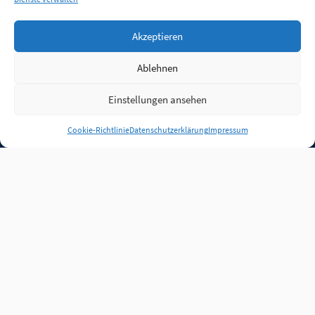
Akzeptieren
Ablehnen
Einstellungen ansehen
Anmelden
Cookie-Richtlinie
Datenschutzerklärung
Impressum
Jobs
Partner
FAQ
Quellen
Qualitätssicherung
WLO Beirat
Kontakt
Impressum
Datenschutz
Plug-in
Cookie-Richtlinie (EU)
Unsere Inhalte stehen
unter der Lizenz
CC BY
4.0
.