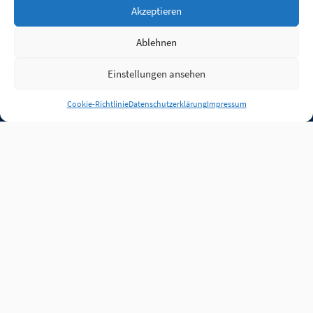
Akzeptieren
Ablehnen
Einstellungen ansehen
Anmelden
Cookie-Richtlinie
Datenschutzerklärung
Impressum
Jobs
Partner
FAQ
Quellen
Qualitätssicherung
WLO Beirat
Kontakt
Impressum
Datenschutz
Plug-in
Cookie-Richtlinie (EU)
Unsere Inhalte stehen
unter der Lizenz
CC BY
4.0
.
Für Inhalte von Partnern
achten Sie bitte auf die