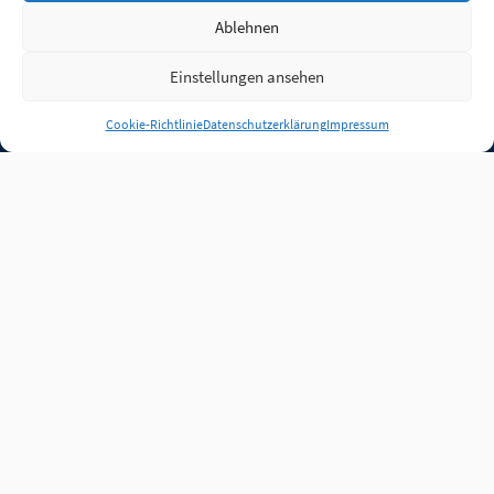
Ablehnen
Einstellungen ansehen
Anmelden
Cookie-Richtlinie
Datenschutzerklärung
Impressum
Jobs
Partner
FAQ
Quellen
Qualitätssicherung
WLO Beirat
Kontakt
Impressum
Datenschutz
Plug-in
Cookie-Richtlinie (EU)
Unsere Inhalte stehen
unter der Lizenz
CC BY
4.0
.
Für Inhalte von Partnern
achten Sie bitte auf die
Lizenzbedingungen der
verlinkten Webseiten.