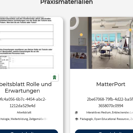
Praxismaterialien
beitsblatt Rolle und
MatterPort
Erwartungen
9fc4a056-6b7c-4454-abc2-
2be67068-79fb-4d22-ba5f
1212da529e4d
3658070c0994
Arbeitsblatt
Interaktives Medium, Entdeckendes Le
hologie, Weiterbildung, Zeitgemäße Bildung
Pädagogik, Open Educational Resources, Z
Bildung