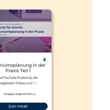
riumsplanung in der
Praxis Teil 1
uf YouTube findest du die
sagtesten Videos und Tracks.
dem kannst du eigene Inhalte
laden und mit Freunden oder
Pädagogik, Zeitgemäße Bildung
eich der ganzen Welt teilen.
Zum Inhalt