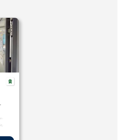
-
rnen
eitgemäße