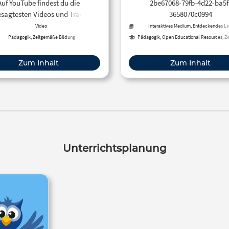
Auf YouTube findest du die
2be67068-79fb-4d22-ba5f
sagtesten Videos und Tracks.
3658070c0994
dem kannst du eigene Inhalte
Video
Interaktives Medium, Entdeckendes Le
laden und mit Freunden oder
Pädagogik, Zeitgemäße Bildung
Pädagogik, Open Educational Resources, Z
Bildung
eich der ganzen Welt teilen.
Zum Inhalt
Zum Inhalt
Unterrichtsplanung