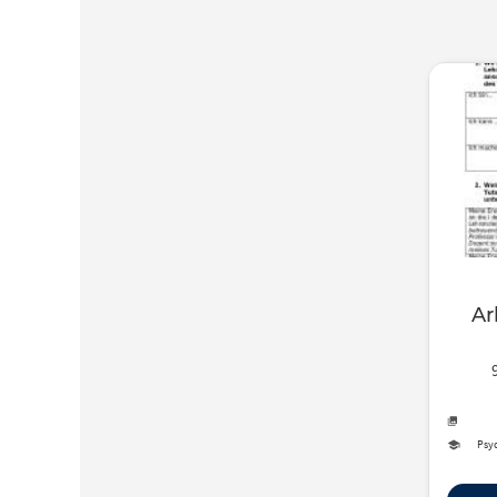
Ar
Psyc