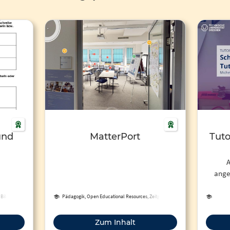
und
MatterPort
Tuto
A
ange
Außer
hoch
 Bildung
Pädagogik, Open Educational Resources, Zeitgemäße
Bildung
gl
Zum Inhalt