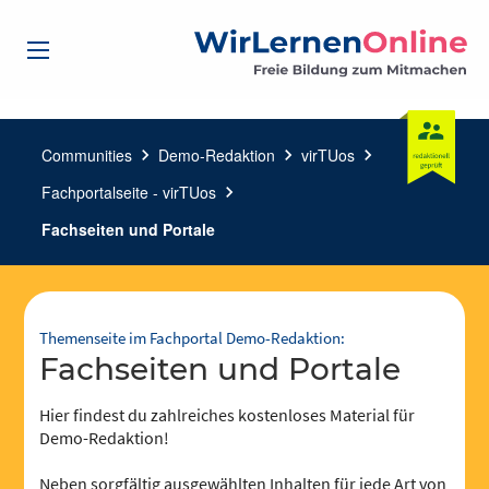
Communities
chevron_right
Demo-Redaktion
chevron_right
virTUos
chevron_right
Fachportalseite - virTUos
chevron_right
Fachseiten und Portale
Themenseite im Fachportal Demo-Redaktion:
Fachseiten und Portale
Hier findest du zahlreiches kostenloses Material für
Demo-Redaktion!
Neben sorgfältig ausgewählten Inhalten für jede Art von