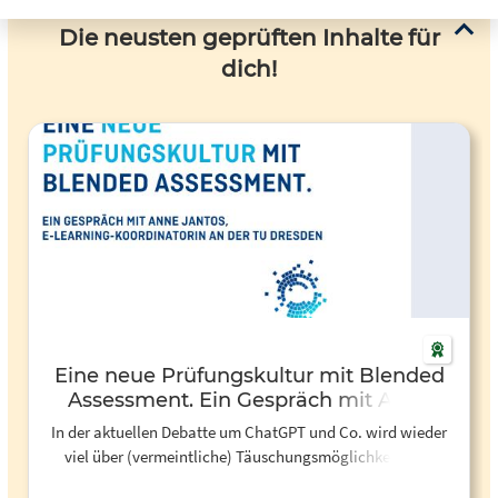
Die neusten geprüften Inhalte für
dich!
Eine neue Prüfungskultur mit Blended
Assessment. Ein Gespräch mit Anne
Jantos - Hochschulforum
In der aktuellen Debatte um ChatGPT und Co. wird wieder
Digitalisierung
viel über (vermeintliche) Täuschungsmöglichkeiten in
Prüfungen diskutiert. Warum manche Studierende in