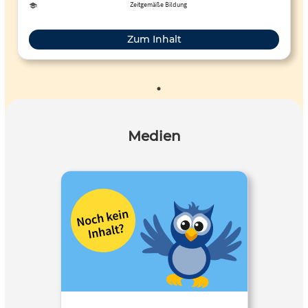
summativen Prüfungen schummeln, wird jedoch selten
Zeitgemäße Bildung
hinterfragt.
Zum Inhalt
Medien