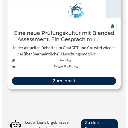
Eine neue Prüfungskultur mit Blended
Assessment. Ein Gespräch mit Anne
Jantos – Hochschulforum
In der aktuellen Debatte um ChatGPT und Co. wird wieder
Digitalisierung
viel über (vermeintliche) Täuschungsmöglichkeiten in
Prüfungen diskutiert. Warum manche Studierende in
Webblog
summativen Prüfungen schummeln, wird jedoch selten
Zeitgemäße Bildung
hinterfragt.
Zum Inhalt
Leider keine Ergebnisse in
Zu den