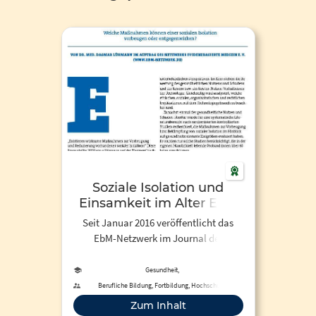
Soziale Isolation und
Einsamkeit im Alter EbM
Kolumne
Seit Januar 2016 veröffentlicht das
EbM-Netzwerk im Journal der
Kassenärztlichen Vereinigung
Hamburg unter der Rubrik "Netzwerk"
Gesundheit,
Humanmedizin/Gesundheitswissenschaften
Artikel zu aktuellen EbM-Themen.
Berufliche Bildung, Fortbildung, Hochschule
Diese werden teilweise auch in der
Zum Inhalt
Zeitschrift der Ärztekammer Berlin