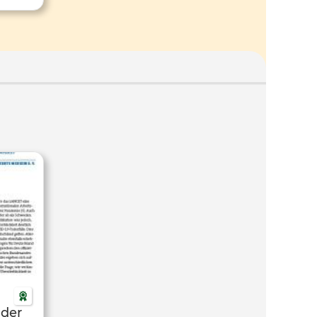
tlichte
 die
 der