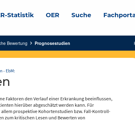
R-Statistik
OER
Suche
Fachporta
sche Bewertung
chevron_right
Prognosestudien
n - EbM:
en
e Faktoren den Verlauf einer Erkrankung beeinflussen,
tienten hierüber abgeschätzt werden kann. Für
 allem prospektive Kohortenstudien bzw. Fall-Kontroll-
en zum kritischen Lesen und Bewerten von