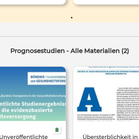
iert. Thema: "Übersterblichkeit
publiziert. Thema: "Unveröffen
in der Pandemie"
Studienergebnisse gefährden
evidenzbasierte
Gesundheitsversorgung
(Positionspapier)"
Prognosestudien - Alle Materialien (2)
Unveröffentlichte
Übersterblichkeit in