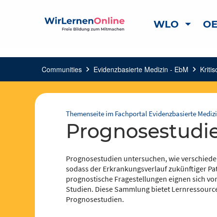
WLO
OE
Communities
chevron_right
Evidenzbasierte Medizin - EbM
chevron_right
Kriti
Themenseite im Fachportal Evidenzbasierte Medizi
Prognosestudi
Prognosestudien untersuchen, wie verschieden
sodass der Erkrankungsverlauf zukünftiger Pa
prognostische Fragestellungen eignen sich vor
Studien. Diese Sammlung bietet Lernressourc
Prognosestudien.