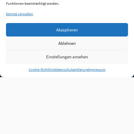
Funktionen beeinträchtigt werden.
Dienste verwalten
Akzeptieren
Ablehnen
Einstellungen ansehen
Anmelden
Cookie-Richtlinie
Datenschutzerklärung
Impressum
Jobs
Partner
FAQ
Quellen
Qualitätssicherung
WLO Beirat
Kontakt
Impressum
Datenschutz
Plug-in
Cookie-Richtlinie (EU)
Unsere Inhalte stehen