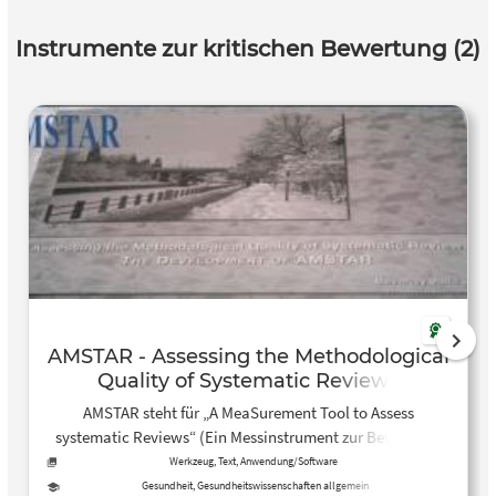
Instrumente zur kritischen Bewertung (2)
AMSTAR - Assessing the Methodological
Quality of Systematic Reviews
AMSTAR steht für „A MeaSurement Tool to Assess
systematic Reviews“ (Ein Messinstrument zur Bewertung
systematischer Übersichtsarbeiten). Es gab eine Zunahme
Werkzeug, Text, Anwendung/Software
der systematischen Übersichtsarbeiten, die als eines der
Gesundheit, Gesundheitswissenschaften allgemein