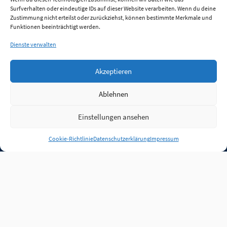
Surfverhalten oder eindeutige IDs auf dieser Website verarbeiten. Wenn du deine
Zustimmung nicht erteilst oder zurückziehst, können bestimmte Merkmale und
Funktionen beeinträchtigt werden.
Dienste verwalten
Akzeptieren
Ablehnen
Einstellungen ansehen
Anmelden
Cookie-Richtlinie
Datenschutzerklärung
Impressum
Jobs
Partner
FAQ
Quellen
Qualitätssicherung
WLO Beirat
Kontakt
Impressum
Datenschutz
Plug-in
Cookie-Richtlinie (EU)