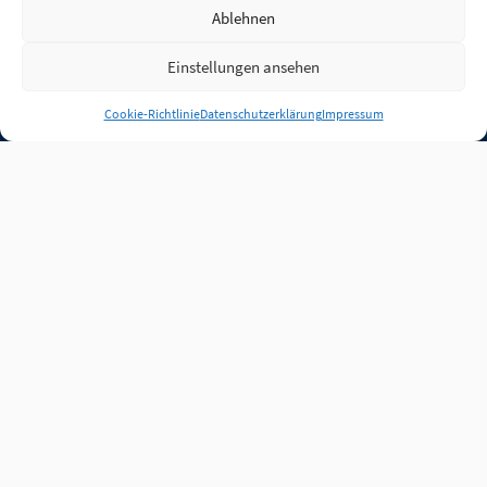
Ablehnen
Einstellungen ansehen
Anmelden
Cookie-Richtlinie
Datenschutzerklärung
Impressum
Jobs
Partner
FAQ
Quellen
Qualitätssicherung
WLO Beirat
Kontakt
Impressum
Datenschutz
Plug-in
Cookie-Richtlinie (EU)
Unsere Inhalte stehen
unter der Lizenz
CC BY
4.0
.
Für Inhalte von Partnern
achten Sie bitte auf die
Lizenzbedingungen der
verlinkten Webseiten.