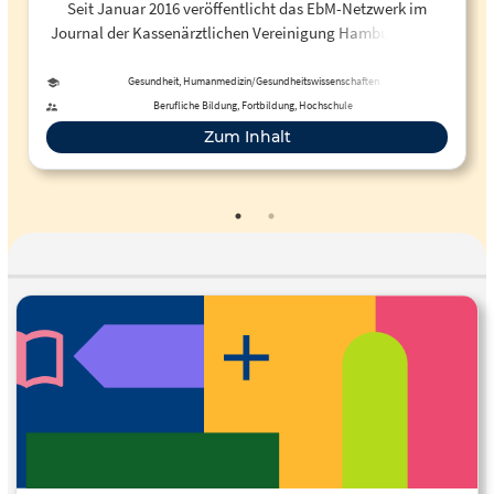
Seit Januar 2016 veröffentlicht das EbM-Netzwerk im
Journal der Kassenärztlichen Vereinigung Hamburg unter
der Rubrik "Netzwerk" Artikel zu aktuellen EbM-Themen.
Diese werden teilweise auch in der Zeitschrift der
Gesundheit, Humanmedizin/Gesundheitswissenschaften
Ärztekammer Berlin publiziert. Thema: "Wirksame
Berufliche Bildung, Fortbildung, Hochschule
Kontrollmaßnahmen in der SARS-CoV-2-Pandemie?"
Zum Inhalt