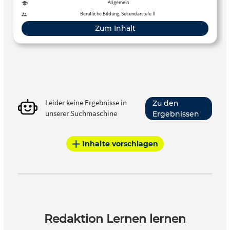
Zukunftskompetenzen sind digitale Kommunikation,
Allgemein
lebenslanges Lernen/Lernagilität,
Berufliche Bildung, Sekundarstufe II
Veränderungsbereitschaft/Anpassungsfähigkeit, digitale
Zum Inhalt
Anwendungskompetenz, Kunden zentriertheit,
Digitalstrategie, Problemlösekompetenz, virtuelles
Arbeiten, interpersonelle Zusammenarbeit und technisches
Grundverständnis
Leider keine Ergebnisse in
Zu den
unserer Suchmaschine
Ergebnissen
Inhalte vorschlagen
Redaktion Lernen lernen