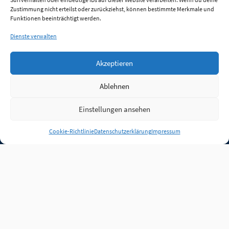
Zustimmung nicht erteilst oder zurückziehst, können bestimmte Merkmale und
Funktionen beeinträchtigt werden.
Dienste verwalten
Akzeptieren
Ablehnen
Einstellungen ansehen
Anmelden
Cookie-Richtlinie
Datenschutzerklärung
Impressum
Jobs
Partner
FAQ
Quellen
Qualitätssicherung
WLO Beirat
Kontakt
Impressum
Datenschutz
Plug-in
Cookie-Richtlinie (EU)