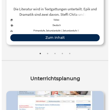
Die Literatur wird in Textgattungen unterteilt. Epik und
Dramatik sind zwei davon. Steffi Chita und ihre
Schüler*innen wollen herausfinden, was man darunter
Video
versteht und was zum Beispiel ein Drama ist. Dazu gehen
Deutsch
sie zum Tretbootfahren und schreiben ein Drehbuch für die
Primarstufe, Sekundarstufe I, Sekundarstufe II
Fortsetzung einer Kurzgeschichte.
Zum Inhalt
Unterrichtsplanung