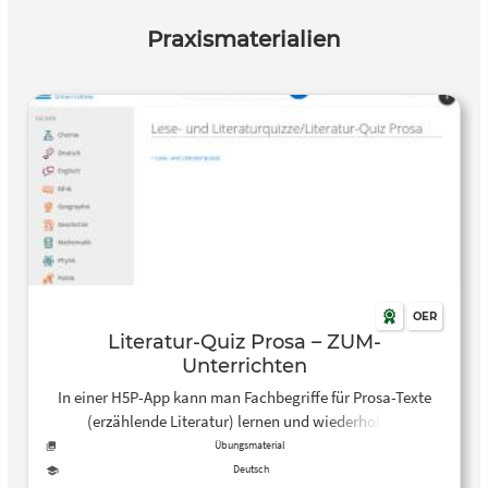
Analysieren von Erzähltexten 3.1.2. Nacherzählen 3.1.3.
Praxismaterialien
Themenschwerpunkte 3.2. Der primäre Erzähltext als
Unterrichtsmedium 3.2.1. Kreatives Schreiben 3.2.2.
Szenische Darstellungsformen Literaturverzeichnis
OER
Literatur-Quiz Prosa – ZUM-
Unterrichten
In einer H5P-App kann man Fachbegriffe für Prosa-Texte
(erzählende Literatur) lernen und wiederholen.
Übungsmaterial
Deutsch