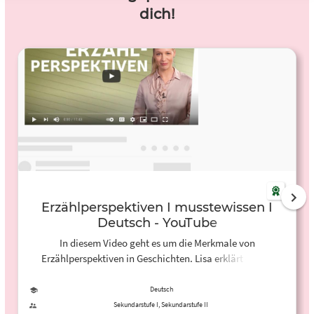
dich!
Erzählperspektiven I musstewissen I
Deutsch - YouTube
In diesem Video geht es um die Merkmale von
Erzählperspektiven in Geschichten. Lisa erklärt dir die
Unterschiede zwischen dem neutralen Erzähler, dem
auktorialen Erzähler, dem Ich-Erzähler und dem
Deutsch
personalen Erzähler und warum auch der auktoriale
Sekundarstufe I, Sekundarstufe II