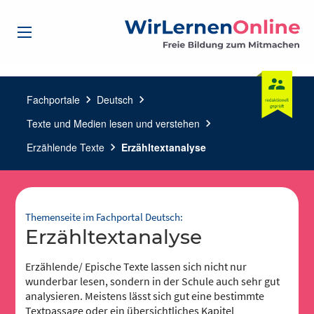
Fachportale
chevron_right
Deutsch
chevron_right
Texte und Medien lesen und verstehen
chevron_right
Erzählende Texte
chevron_right
Erzähltextanalyse
Themenseite im Fachportal Deutsch:
Erzähltextanalyse
Erzählende/ Epische Texte lassen sich nicht nur
wunderbar lesen, sondern in der Schule auch sehr gut
analysieren. Meistens lässt sich gut eine bestimmte
Textpassage oder ein übersichtliches Kapitel