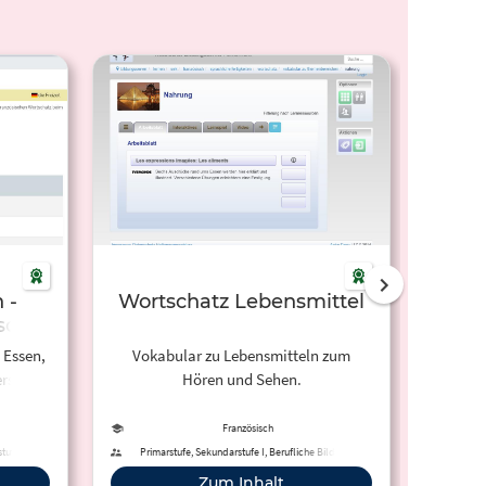
 -
Wortschatz Lebensmittel
Alor
sch -
 Essen,
Vokabular zu Lebensmitteln zum
Ant
rsetzt
Hören und Sehen.
zusamm
einen K
zuerst
Französisch
un
tufe I,
Primarstufe, Sekundarstufe I, Berufliche Bildung,
Sekunda
Erwachsenenbildung
An
Zum Inhalt