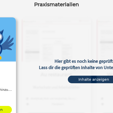
Praxismaterialien
Hier gibt es noch keine geprüft
Lass dir die geprüften Inhalte von Un
OER
Au restaurant
Wo
Inhalte anzeigen
Wortschatz und Arbeitsblätter
 hinzu…
Arbeitsblatt, Wort- und Vokabelliste, Übungsmaterial
Französisch
en