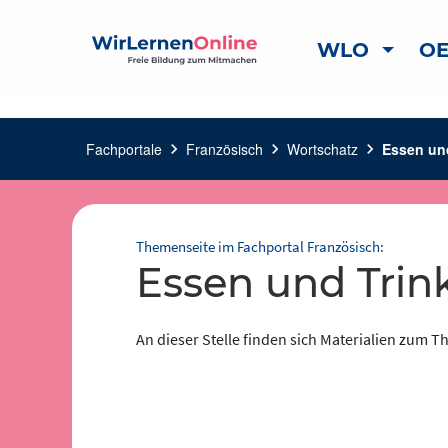
WLO
OE
Fachportale
chevron_right
Französisch
chevron_right
Wortschatz
chevron_right
Essen und
Themenseite im Fachportal Französisch:
Essen und Trin
An dieser Stelle finden sich Materialien zum T