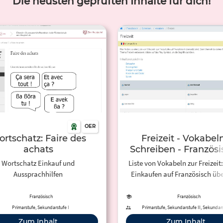
Die neusten geprüften Inhalte für dich!
OER
rtschatz: Faire des
Freizeit - Vokabeln
achats
Schreiben - Französi
Lern-Online.net
Wortschatz Einkauf und
Liste von Vokabeln zur Freizeit:
Aussprachhilfen
Einkaufen auf Französisch übe
sind
Französisch
Französisch
Primarstufe, Sekundarstufe I
Primarstufe, Sekundarstufe II, Sekundars
Berufliche Bildung
Zum Inhalt
Zum Inhalt