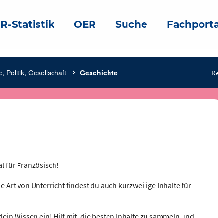
R-Statistik
OER
Suche
Fachporta
, Politik, Gesellschaft
chevron_right
Geschichte
Re
al für Französisch!
e Art von Unterricht findest du auch kurzweilige Inhalte für
dein Wissen ein! Hilf mit, die besten Inhalte zu sammeln und