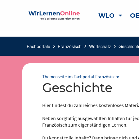
WLO
OE
Fachportale
chevron_right
Französisch
chevron_right
Wortschatz
chevron_right
Geschichte
Themenseite im Fachportal Französisch:
Geschichte
Hier findest du zahlreiches kostenloses Materi
Neben sorgfältig ausgewählten Inhalten für jed
Französisch zum eigenständigen Lernen.
Du kennst tolle Inhalte? Dann bringe dich und 