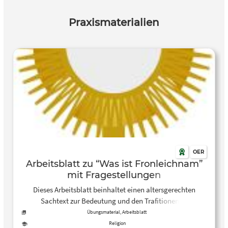
Praxismaterialien
OER
Arbeitsblatt zu “Was ist Fronleichnam”
mit Fragestellungen
Dieses Arbeitsblatt beinhaltet einen altersgerechten
Sachtext zur Bedeutung und den Trafitionen zu
Fronleichnam. Zudem wird mithilfe von Fragen das
Übungsmaterial, Arbeitsblatt
Verständnis zum Text vertieft.
Religion