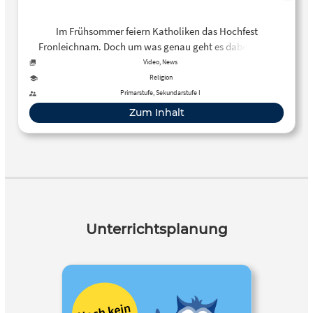
Im Frühsommer feiern Katholiken das Hochfest
Fronleichnam. Doch um was genau geht es dabei? Und
was darf bei diesem Fest auf keinen Fall fehlen?
Video, News
Katholisch.d…
Religion
Primarstufe, Sekundarstufe I
Zum Inhalt
Unterrichtsplanung