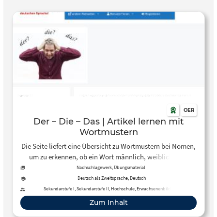
OER
Der – Die – Das | Artikel lernen mit
Wortmustern
Die Seite liefert eine Übersicht zu Wortmustern bei Nomen,
um zu erkennen, ob ein Wort männlich, weiblich oder
sächlich ist und bietet dazu interaktive Übungen an.
Nachschlagewerk, Übungsmaterial
Deutsch als Zweitsprache, Deutsch
Sekundarstufe I, Sekundarstufe II, Hochschule, Erwachsenenbildung
Zum Inhalt