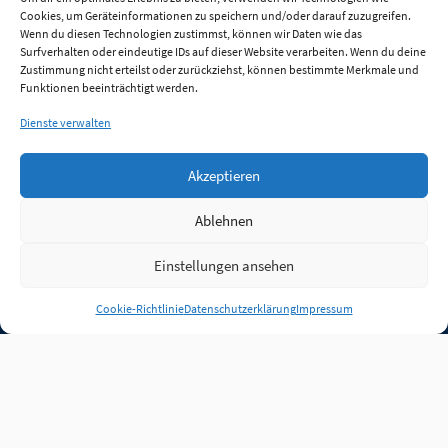
Cookies, um Geräteinformationen zu speichern und/oder darauf zuzugreifen.
Wenn du diesen Technologien zustimmst, können wir Daten wie das
Surfverhalten oder eindeutige IDs auf dieser Website verarbeiten. Wenn du deine
Zustimmung nicht erteilst oder zurückziehst, können bestimmte Merkmale und
Funktionen beeinträchtigt werden.
Dienste verwalten
Akzeptieren
Ablehnen
Einstellungen ansehen
Anmelden
Cookie-Richtlinie
Datenschutzerklärung
Impressum
Jobs
Partner
FAQ
Quellen
Qualitätssicherung
WLO Beirat
Kontakt
Impressum
Datenschutz
Plug-in