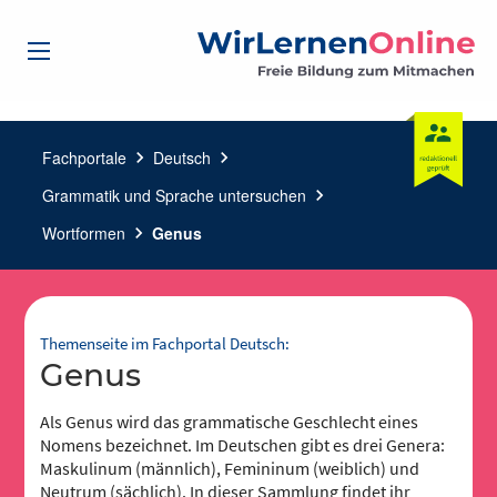
Fachportale
chevron_right
Deutsch
chevron_right
Grammatik und Sprache untersuchen
chevron_right
Wortformen
chevron_right
Genus
Themenseite im Fachportal Deutsch:
Genus
Als Genus wird das grammatische Geschlecht eines
Nomens bezeichnet. Im Deutschen gibt es drei Genera:
Maskulinum (männlich), Femininum (weiblich) und
Neutrum (sächlich). In dieser Sammlung findet ihr