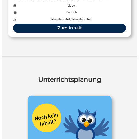
seinem Geschlecht? Lisa erklärt es euch.
Video
Deutsch
Sekundarstufe I, Sekundarstufe II
Zum Inhalt
Unterrichtsplanung