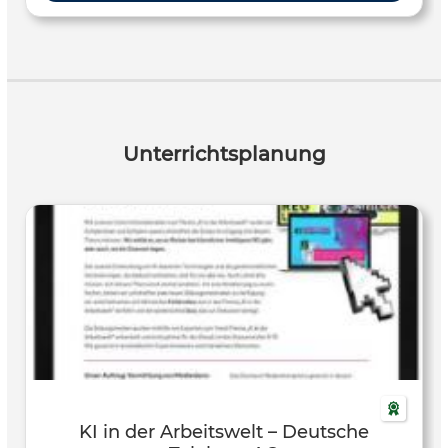
zur kritischen Auseinandersetzung mit Chancen, Risiken
und ethischen Fragen von KI im Berufsleben anregt. Die
Inhalte fördern ein grundlegendes Verständnis von KI-
Technologien und regen zur Reflexion über deren
Einsatzmöglichkeiten und Auswirkungen an. Das Material
eignet sich zur Vermittlung von Medien- und
Zukunftskompetenzen im Rahmen der Berufsorientierung
Unterrichtsplanung
und digitalen Bildung. Es unterstützt eine aktive und
differenzierte Auseinandersetzung mit technologischen
Veränderungen in der Arbeitswelt und kann methodisch
flexibel im Unterricht eingesetzt werden – etwa zur
Einführung, Diskussion oder Vertiefung des Themas. Das
Material richtet sich an Lehrkräfte der Sekundarstufe I und
II (Klassen 9–13), die Schülerinnen und Schüler auf die
digitale Arbeitswelt vorbereiten und den
verantwortungsbewussten Umgang mit Künstlicher
Intelligenz im Unterricht fördern möchten.
KI in der Arbeitswelt – Deutsche