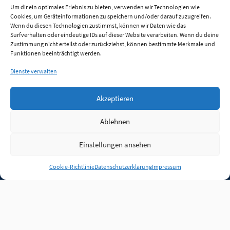
Um dir ein optimales Erlebnis zu bieten, verwenden wir Technologien wie
Cookies, um Geräteinformationen zu speichern und/oder darauf zuzugreifen.
Wenn du diesen Technologien zustimmst, können wir Daten wie das
Surfverhalten oder eindeutige IDs auf dieser Website verarbeiten. Wenn du deine
Zustimmung nicht erteilst oder zurückziehst, können bestimmte Merkmale und
Funktionen beeinträchtigt werden.
Dienste verwalten
Akzeptieren
Ablehnen
Einstellungen ansehen
Anmelden
Cookie-Richtlinie
Datenschutzerklärung
Impressum
Jobs
Partner
FAQ
Quellen
Qualitätssicherung
WLO Beirat
Kontakt
Impressum
Datenschutz
Plug-in