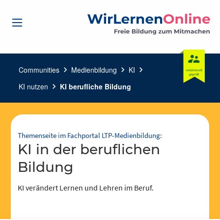
Communities
chevron_right
Medienbildung
chevron_right
KI
chevron_right
KI nutzen
chevron_right
KI berufliche Bildung
Themenseite im Fachportal LTP-Medienbildung:
KI in der beruflichen
Bildung
KI verändert Lernen und Lehren im Beruf.