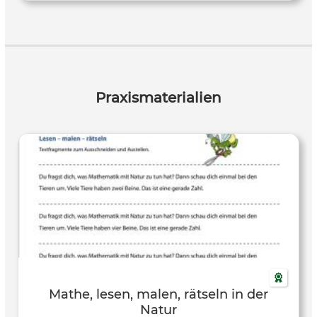
werden, selbstständig Lösungen zu finden, logische
Schlussfolgerungen zu ziehen und das Erfasste kreativ
umzusetzen. Um vertiefende Lernerfahrungen zu
ermöglichen, findet das Projekt in Form von drei Modulen
statt. Besonderen Wert legen wir auf eine positive und
lernfördernde Atmosphäre, die wir durch die Gestaltung
Praxismaterialien
des Raumes und eine veränderte Sitzordnung erzeugen.
Dadurch und durch die intensive Beschäftigung mit der
Natur soll die Lernfreude gesteigert werden.
Mathe, lesen, malen, rätseln in der
Natur