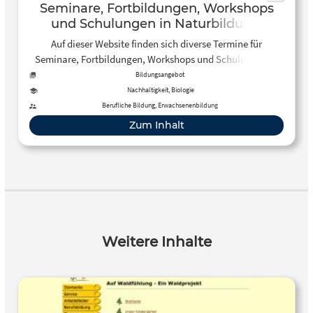
Seminare, Fortbildungen, Workshops
und Schulungen in Naturbildung,
Naturpädagogik und Draußenschule –
Auf dieser Website finden sich diverse Termine für
Landschaftsabenteuer, Naturbildung,
Seminare, Fortbildungen, Workshops und Schulungen in
Draußenschule in der Metropolregion
Naturbildung, Naturpädagogik und Draußenschule.
Bildungsangebot
Hamburg
Nachhaltigkeit, Biologie
Berufliche Bildung, Erwachsenenbildung
Zum Inhalt
Weitere Inhalte