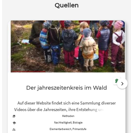
Quellen
Der jahreszeitenkreis im Wald
Auf dieser Website findet sich eine Sammlung diverser
Videos über die Jahreszeiten, ihre Entstehung und wie sie
sich in der Natur äußern.
Methoden
Nachhaltigkeit, Biologie
Elementarbereich, Primarstufe