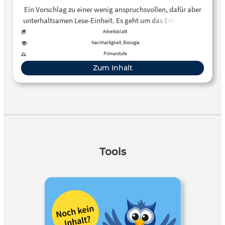
Ein Vorschlag zu einer wenig anspruchsvollen, dafür aber
unterhaltsamen Lese-Einheit. Es geht um das Erfassen des
Gelesenen und dessen bildnerische Umsetzung anhand von
Arbeitsblatt
kurzen Texten. In der Folge werden dann die Texte den
Nachhaltigkeit, Biologie
Bildern zugeordnet.
Primarstufe
Zum Inhalt
Tools