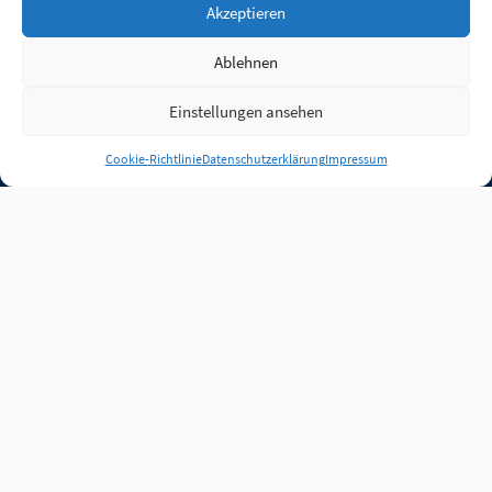
Akzeptieren
Ablehnen
Einstellungen ansehen
Anmelden
Cookie-Richtlinie
Datenschutzerklärung
Impressum
Jobs
Partner
FAQ
Quellen
Qualitätssicherung
WLO Beirat
Kontakt
Impressum
Datenschutz
Plug-in
Cookie-Richtlinie (EU)
Unsere Inhalte stehen
unter der Lizenz
CC BY
4.0
.
Für Inhalte von Partnern
achten Sie bitte auf die