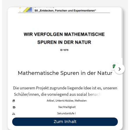
Mathematische Spuren in der Natur
Die unserem Projekt zugrunde liegende Idee ist es, unseren
Schüler/innen, die vorwiegend aus sozial benachteiligten
Schichten kommen und sprachliche Defizite aufweisen,
Artikel, Unterrichtsidee, Methoden
über die Natur einen Zugang zur Mathematik zu
Nachhaltigkeit
verschaffen. Genaue Betrachtung von scheinbar
Sekundarstufe I
unwichtigen Details soll zum Erkennen mathematischer
Zum Inhalt
Strukturen in der Natur führen. Dadurch sollen sie befähigt