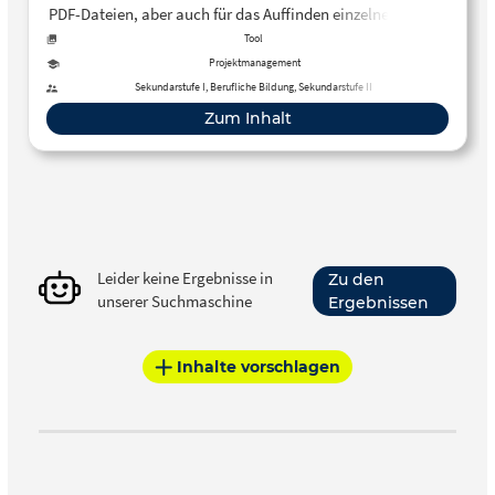
PDF-Dateien, aber auch für das Auffinden einzelner Inhalte
einer PDF-Datei. Als Basis dient das KI-Sprachmodell GPT-
Tool
3.5. Falschaussagen sind – wie bei anderen KI-
Projektmanagement
Sprachmodellen – nicht auszuschließen
Sekundarstufe I, Berufliche Bildung, Sekundarstufe II
Zum Inhalt
Leider keine Ergebnisse in
Zu den
unserer Suchmaschine
Ergebnissen
Inhalte vorschlagen