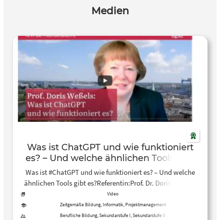
Medien
Was ist ChatGPT und wie funktioniert
es? – Und welche ähnlichen Tools gibt
es? – YouTube
Was ist #ChatGPT und wie funktioniert es? – Und welche
ähnlichen Tools gibt es?Referentin:Prof. Dr. Doris Weßels,
Professorin für Wirtschaftsinformatik an de…
Video
Zeitgemäße Bildung, Informatik, Projektmanagement
Berufliche Bildung, Sekundarstufe I, Sekundarstufe II