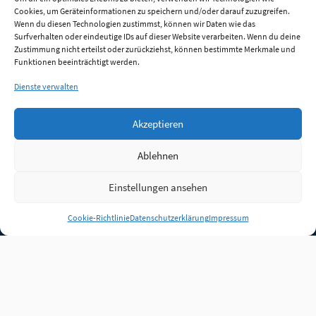
Cookies, um Geräteinformationen zu speichern und/oder darauf zuzugreifen.
Wenn du diesen Technologien zustimmst, können wir Daten wie das
Surfverhalten oder eindeutige IDs auf dieser Website verarbeiten. Wenn du deine
Zustimmung nicht erteilst oder zurückziehst, können bestimmte Merkmale und
Funktionen beeinträchtigt werden.
Dienste verwalten
Akzeptieren
Ablehnen
Einstellungen ansehen
Anmelden
Cookie-Richtlinie
Datenschutzerklärung
Impressum
Jobs
Partner
FAQ
Quellen
Qualitätssicherung
WLO Beirat
Kontakt
Impressum
Datenschutz
Plug-in