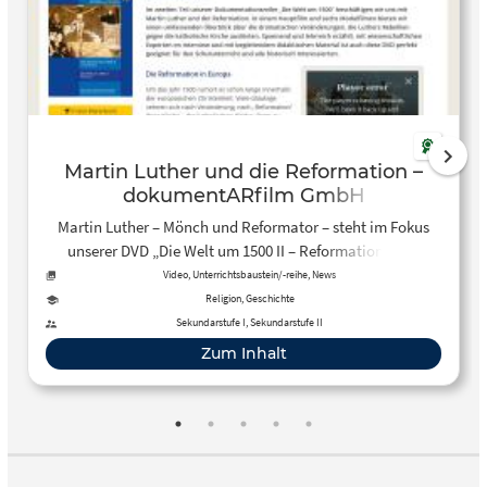
Martin Luther und die Reformation –
dokumentARfilm GmbH
Martin Luther – Mönch und Reformator – steht im Fokus
unserer DVD „Die Welt um 1500 II – Reformation“. Der
Hauptfilm thematisiert die Ausbreitung der Reformation in
Video, Unterrichtsbaustein/-reihe, News
Europa, die Filmmodule zeigen ihre Auswirkungen im
Religion, Geschichte
Heiligen Römischen Reich. 109 Min. inkl. didaktischem
Sekundarstufe I, Sekundarstufe II
Begleitmaterial.
Zum Inhalt