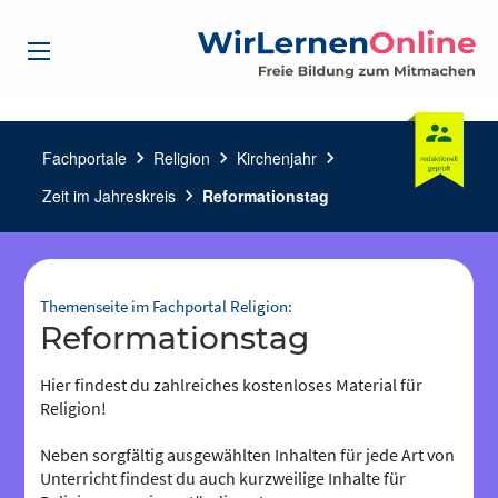
Fachportale
chevron_right
Religion
chevron_right
Kirchenjahr
chevron_right
Zeit im Jahreskreis
chevron_right
Reformationstag
Themenseite im Fachportal Religion:
Reformationstag
Hier findest du zahlreiches kostenloses Material für
Religion!
Neben sorgfältig ausgewählten Inhalten für jede Art von
Unterricht findest du auch kurzweilige Inhalte für