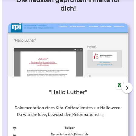
Die neusten geprüften Inhalte für
dich!
"Hallo Luther"
Dokumentation eines Kita-Gottesdienstes zur Halloween:
Da war die Idee, bewusst den Reformationstag mit den
Kindern zu feiern und damit ein anderes Gewicht auf
diesen Tag zu legen, als es so oft durch Halloween
Religion
geschieht.
Elementarbereich, Primarstufe