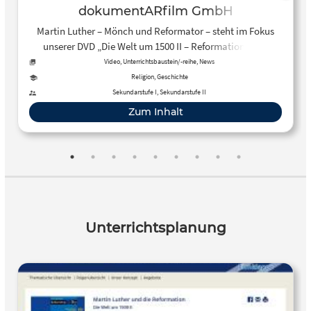
dokumentARfilm GmbH
Martin Luther – Mönch und Reformator – steht im Fokus
unserer DVD „Die Welt um 1500 II – Reformation“. Der
Hauptfilm thematisiert die Ausbreitung der Reformation in
Video, Unterrichtsbaustein/-reihe, News
Europa, die Filmmodule zeigen ihre Auswirkungen im
Religion, Geschichte
Heiligen Römischen Reich. 109 Min. inkl. didaktischem
Sekundarstufe I, Sekundarstufe II
Begleitmaterial.
Zum Inhalt
Unterrichtsplanung