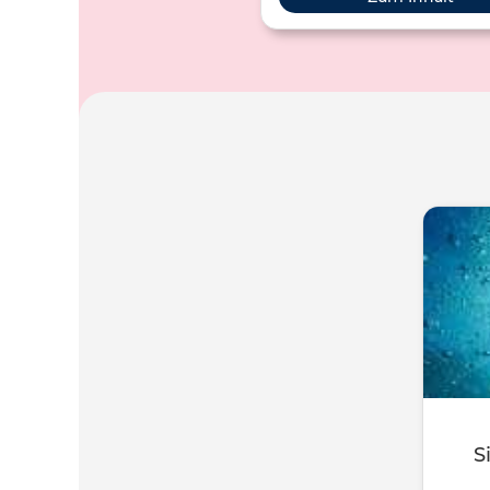
umgekehrt.
S