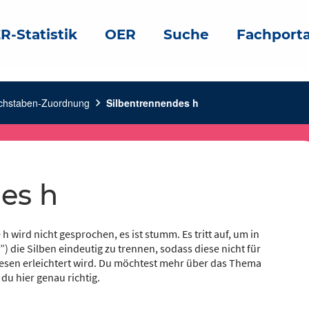
R-Statistik
OER
Suche
Fachporta
chstaben-Zuordnung
chevron_right
Silbentrennendes h
des h
h wird nicht gesprochen, es ist stumm. Es tritt auf, um in
) die Silben eindeutig zu trennen, sodass diese nicht für
esen erleichtert wird. Du möchtest mehr über das Thema
u hier genau richtig.