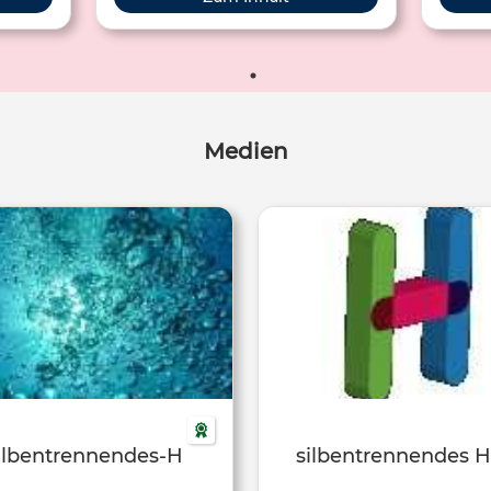
Medien
ilbentrennendes-H
silbentrennendes H 