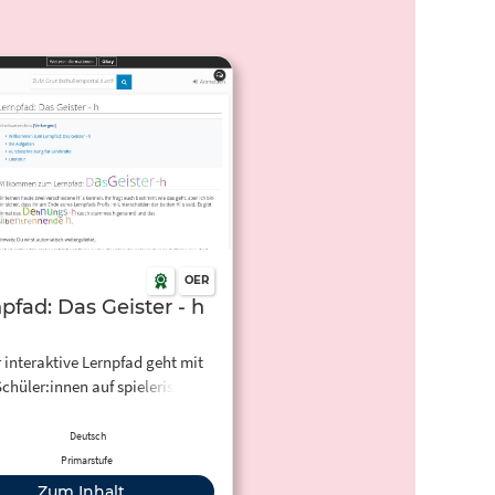
OER
pfad: Das Geister - h
 interaktive Lernpfad geht mit
chüler:innen auf spielerische
e das Silbentrennende h und
Dehnungs-h durch.
Deutsch
Primarstufe
Zum Inhalt