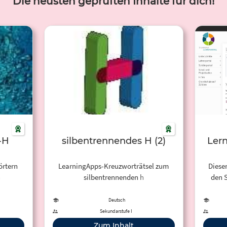
Die neusten geprüften Inhalte für dich!
-H
silbentrennendes H (2)
Lern
örtern
LearningApps-Kreuzworträtsel zum
Dieser
h
silbentrennenden h
den S
rter mit
Weis
findest
Deutsch
ts, von
Sekundarstufe I
des
Zum Inhalt