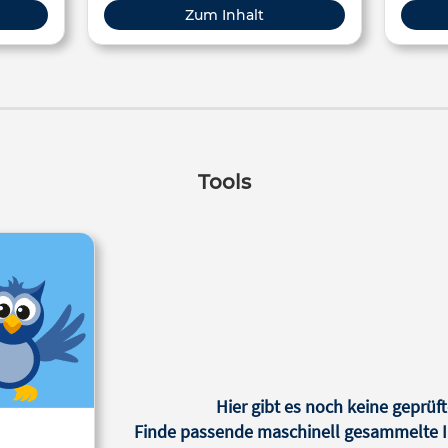
oben nach unten und beides
Zum Inhalt
umgekehrt.
Tools
Hier gibt es noch keine geprüft
Finde passende maschinell gesammelte In