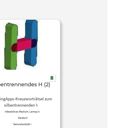
bentrennendes H (2)
ingApps-Kreuzworträtsel zum
silbentrennenden h
Interaktives Medium, Lernspiel
Deutsch
Sekundarstufe I