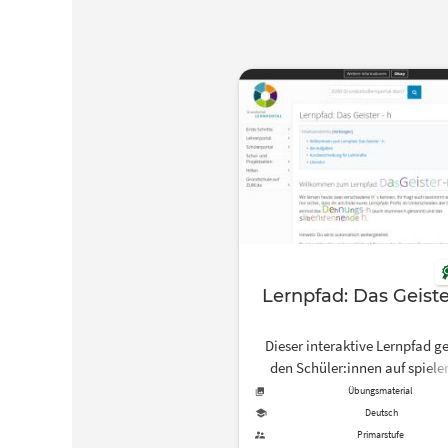
Lernpfad: Das Geiste
Dieser interaktive Lernpfad g
den Schüler:innen auf spiele
Weise das Silbentrennende 
Übungsmaterial
Dehnungs-h durch.
Deutsch
Primarstufe