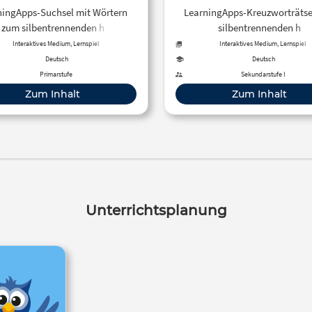
ningApps-Suchsel mit Wörtern
LearningApps-Kreuzworträtse
zum silbentrennenden h
silbentrennenden h
nstellung: Finde die Wörter mit
Interaktives Medium, Lernspiel
Interaktives Medium, Lernspiel
silbentrennenden H. Du findest
Deutsch
Deutsch
rter von links nach rechts, von
Primarstufe
Sekundarstufe I
ben nach unten und beides
Zum Inhalt
Zum Inhalt
umgekehrt.
Unterrichtsplanung