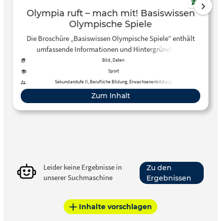
Olympia ruft – mach mit! Basiswissen
Olympische Spiele
Die Broschüre „Basiswissen Olympische Spiele“ enthält
umfassende Informationen und Hintergründe zur
Geschichte der Spiele (von der Antike bis heute) und
Bild, Daten
aktuelle Entwicklungen. Mit verständlichen und
Sport
anschaulichen Texten, entwickelt von ausgewiesenen
Sekundarstufe II, Berufliche Bildung, Erwachsenenbildung
Experten. Entwickelt für Lehrkräfte, Studierende und
Zum Inhalt
Interessierte aus Vereinen und Verbänden.
Leider keine Ergebnisse in
Zu den
unserer Suchmaschine
Ergebnissen
Inhalte vorschlagen