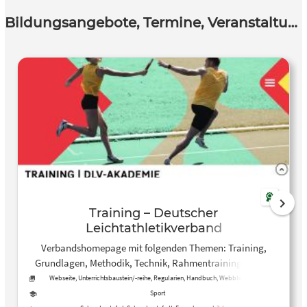
Bildungsangebote, Termine, Veranstaltungen
Training – Deutscher
Leichtathletikverband
Verbandshomepage mit folgenden Themen: Training,
Grundlagen, Methodik, Technik, Rahmentrainingspläne,
Best-Practice-Modelle, Psychologie
Webseite, Unterrichtsbaustein/-reihe, Regularien, Handbuch, Webblog, Event,
Wettbewerb, News
Sport