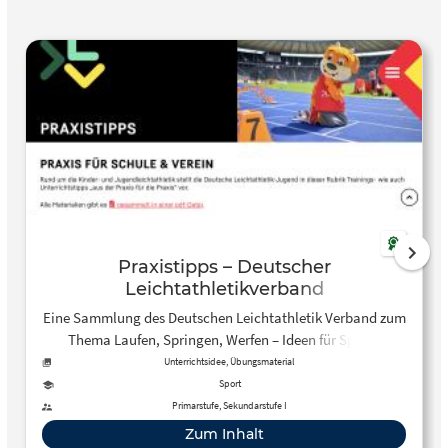
Praxistipps – Deutscher
Leichtathletikverband
Eine Sammlung des Deutschen Leichtathletik Verband zum
Thema Laufen, Springen, Werfen – Ideen für Sprint,
Sprung, Lauf und Wurf
Unterrichtsidee, Übungsmaterial
Sport
Primarstufe, Sekundarstufe I
Zum Inhalt