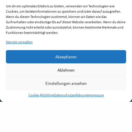
Um dir ein optimales Erlebnis zu bieten, verwenden wir Technologien wie
Cookies, um Geräteinformationen zu speichern und/oder darauf zuzugreifen.
Wenn du diesen Technologien zustimmst, können wir Daten wie das
Surfverhalten oder eindeutige IDs auf dieser Website verarbeiten. Wenn du deine
Zustimmung nicht erteilst oder zurückziehst, können bestimmte Merkmale und
Funktionen beeinträchtigt werden.
Dienste verwalten
Akzeptieren
Ablehnen
Einstellungen ansehen
Anmelden
Cookie-Richtlinie
Datenschutzerklärung
Impressum
Jobs
Partner
FAQ
Quellen
Qualitätssicherung
WLO Beirat
Kontakt
Impressum
Datenschutz
Plug-in